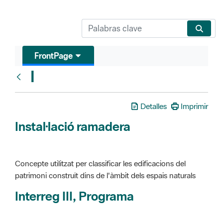
FrontPage
I
Glosari
Detalles
Imprimir
Instal·lació ramadera
Concepte utilitzat per classificar les edificacions del
patrimoni construït dins de l'àmbit dels espais naturals
Interreg III, Programa