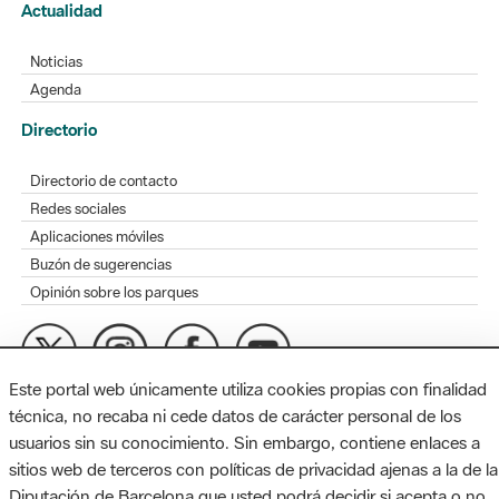
Actualidad
Noticias
Agenda
Directorio
Directorio de contacto
Redes sociales
Aplicaciones móviles
Buzón de sugerencias
Opinión sobre los parques
Este portal web únicamente utiliza cookies propias con finalidad
MAPA WEB
AVISO LEGAL
ACCESIBILIDAD
técnica, no recaba ni cede datos de carácter personal de los
usuarios sin su conocimiento. Sin embargo, contiene enlaces a
Diputación de Barcelona. Edifici Llacuna, 1a planta. Badajoz, 49.
sitios web de terceros con políticas de privacidad ajenas a la de la
08005 Barcelona. Tel. 934 022 428 / xarxaparcs@diba.cat
Diputación de Barcelona que usted podrá decidir si acepta o no