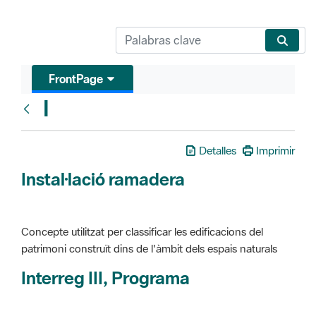
FrontPage
I
Glosari
Detalles
Imprimir
Instal·lació ramadera
Concepte utilitzat per classificar les edificacions del
patrimoni construït dins de l'àmbit dels espais naturals
Interreg III, Programa