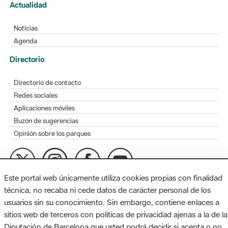
Actualidad
Noticias
Agenda
Directorio
Directorio de contacto
Redes sociales
Aplicaciones móviles
Buzón de sugerencias
Opinión sobre los parques
Este portal web únicamente utiliza cookies propias con finalidad
MAPA WEB
AVISO LEGAL
ACCESIBILIDAD
técnica, no recaba ni cede datos de carácter personal de los
usuarios sin su conocimiento. Sin embargo, contiene enlaces a
Diputación de Barcelona. Edifici Llacuna, 1a planta. Badajoz, 49.
sitios web de terceros con políticas de privacidad ajenas a la de la
08005 Barcelona. Tel. 934 022 428 / xarxaparcs@diba.cat
Diputación de Barcelona que usted podrá decidir si acepta o no