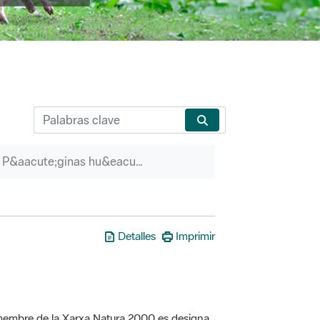
P&aacute;ginas hu&eacute;rfanas
Detalles
Imprimir
a membre de la Xarxa Natura 2000 es designa