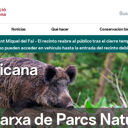
Noticias
Qué hacer
Conservación bi
Sant Miquel del Fai - El recinto reabre al público tras el cierre t
 pueden acceder en vehículo hasta la entrada del recinto debid
ricana
arxa de Parcs Nat