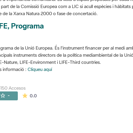
 part de la Comissió Europea com a LIC si acull espècies i hàbitats p
e de la Xarxa Natura 2000 o fase de concertació.
IFE, Programa
grama de la Unió Europea. És l'instrument financer per al medi ambi
ncipals instruments directors de la política mediambiental de la Un
E-Nature, LIFE-Environment i LIFE-Third countries.
 informació :
Cliqueu aquí
150 Accesos
La valoración media es de 0 estrellas de 5.
-
0.0