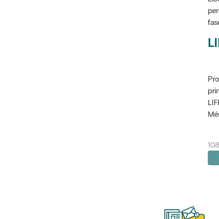
per
fas
L
Pro
pri
LIF
Més
108