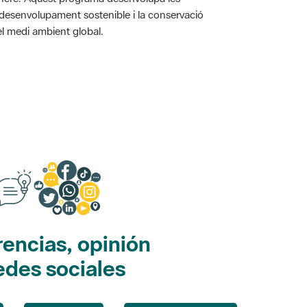
l desenvolupament sostenible i la conservació
i el medi ambient global.
encias, opinión
edes sociales