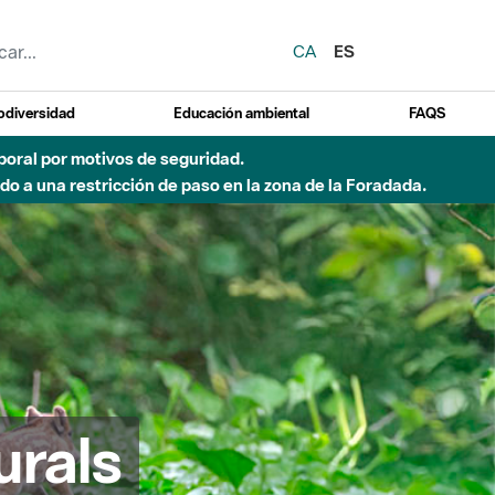
CA
ES
odiversidad
Educación ambiental
FAQS
emporal por motivos de seguridad.
o a una restricción de paso en la zona de la Foradada.
urals