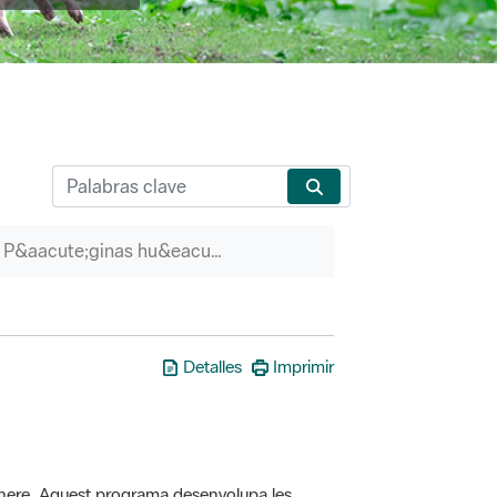
P&aacute;ginas hu&eacute;rfanas
Detalles
Imprimir
here. Aquest programa desenvolupa les