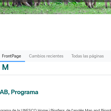
FrontPage
Cambios recientes
Todas las páginas
M
sari
AB, Programa
grama de la UNESCO Home i Biosfera; de l'anglès Man and Biosp