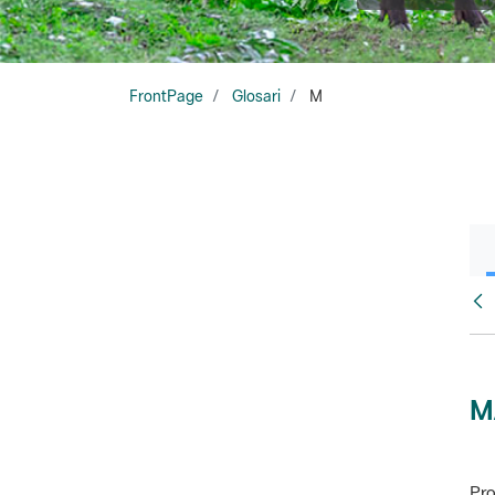
FrontPage
Glosari
M
Glo
M
Pro