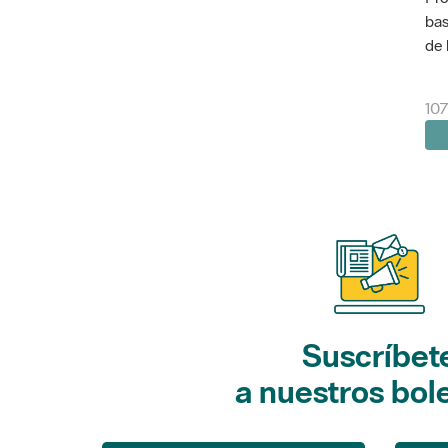
bas
de 
10
Suscríbet
a nuestros bol