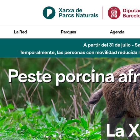
Saltar al contenido principal
La Red
Parques
Agenda
A partir del 31 de julio - 
Temporalmente, las personas con movilidad reducida no
Peste porcina af
La X