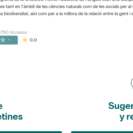
es tant en l'àmbit de les ciències naturals com de les socials per a
la biodiversitat, així com per a la millora de la relació entre la gent 
7790 Accesos
La valoración media es de 0 estrellas de 5.
-
0.0
e
Suger
etines
y r