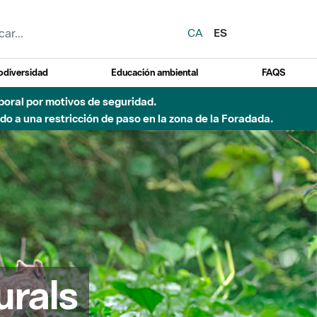
CA
ES
odiversidad
Educación ambiental
FAQS
emporal por motivos de seguridad.
o a una restricción de paso en la zona de la Foradada.
urals