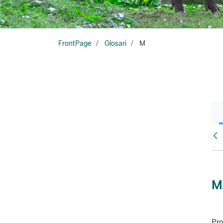
FrontPage
Glosari
M
Glo
M
Pro