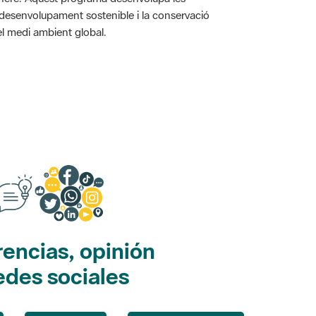
l desenvolupament sostenible i la conservació
i el medi ambient global.
encias, opinión
edes sociales