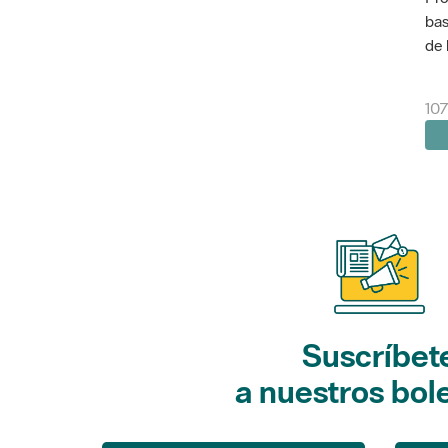
bas
de 
10
Suscríbet
a nuestros bol