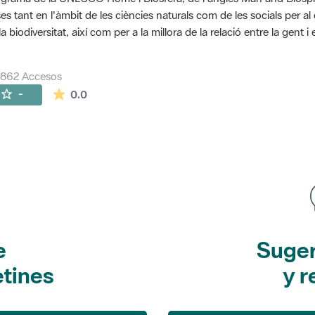
es tant en l'àmbit de les ciències naturals com de les socials per a
la biodiversitat, així com per a la millora de la relació entre la gent 
7862 Accesos
La valoración media es de 0 estrellas de 5.
-
0.0
e
Suger
etines
y r