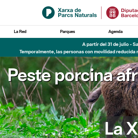
Saltar al contenido principal
La Red
Parques
Agenda
A partir del 31 de julio - 
Temporalmente, las personas con movilidad reducida no
Peste porcina af
La X