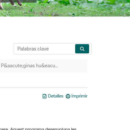
P&aacute;ginas hu&eacute;rfanas
Detalles
Imprimir
here. Aquest programa desenvolupa les