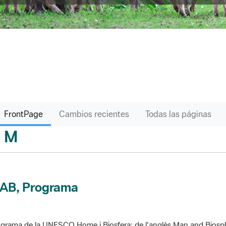
FrontPage
Cambios recientes
Todas las páginas
M
sari
AB, Programa
grama de la UNESCO Home i Biosfera; de l'anglès Man and Biosp