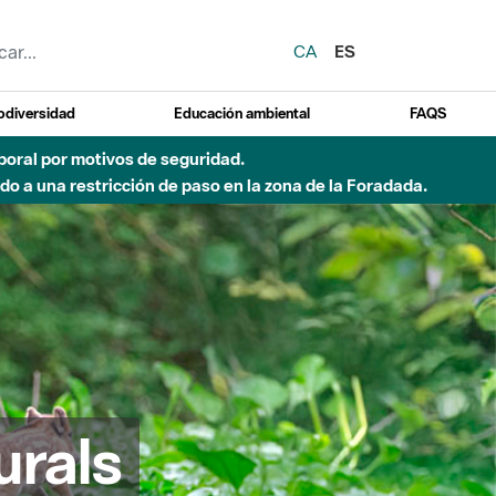
CA
ES
odiversidad
Educación ambiental
FAQS
emporal por motivos de seguridad.
o a una restricción de paso en la zona de la Foradada.
urals