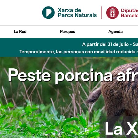
Saltar al contenido principal
La Red
Parques
Agenda
A partir del 31 de julio - 
Temporalmente, las personas con movilidad reducida no
Peste porcina af
La X