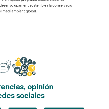
l desenvolupament sostenible i la conservació
i el medi ambient global.
encias, opinión
edes sociales