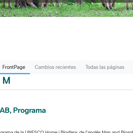
FrontPage
Cambios recientes
Todas las páginas
M
sari
AB, Programa
grama de la UNESCO Home i Biosfera; de l'anglès Man and Biosp