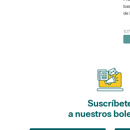
bas
de 
10
Suscríbet
a nuestros bol