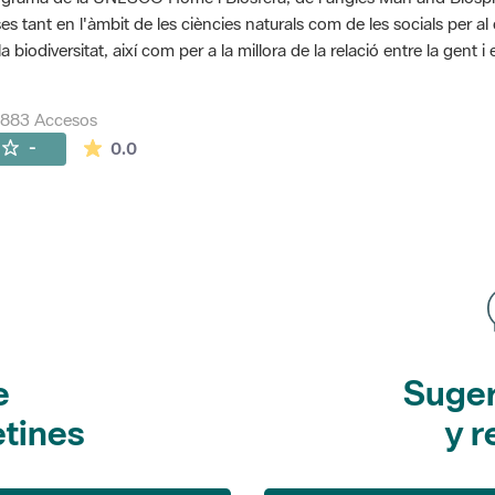
es tant en l'àmbit de les ciències naturals com de les socials per a
la biodiversitat, així com per a la millora de la relació entre la gent 
7883 Accesos
La valoración media es de 0 estrellas de 5.
-
0.0
e
Suger
etines
y r