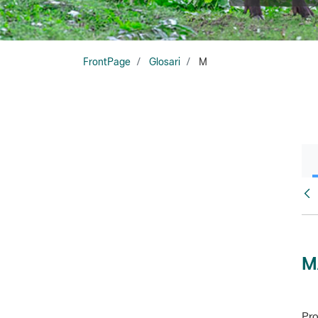
FrontPage
Glosari
M
Glo
M
Pro