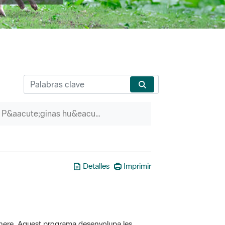
P&aacute;ginas hu&eacute;rfanas
Detalles
Imprimir
here. Aquest programa desenvolupa les