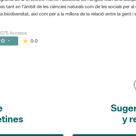
es tant en l'àmbit de les ciències naturals com de les socials per a
la biodiversitat, així com per a la millora de la relació entre la gent 
8075 Accesos
La valoración media es de 0 estrellas de 5.
-
0.0
e
Suger
etines
y r