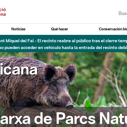
Noticias
Qué hacer
Conservación bi
Sant Miquel del Fai - El recinto reabre al público tras el cierre t
 pueden acceder en vehículo hasta la entrada del recinto debid
ricana
arxa de Parcs Nat