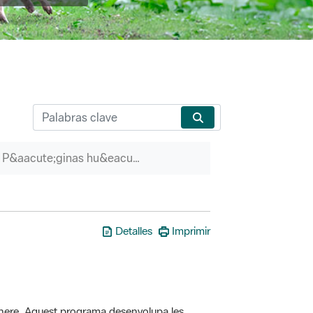
P&aacute;ginas hu&eacute;rfanas
Detalles
Imprimir
here. Aquest programa desenvolupa les