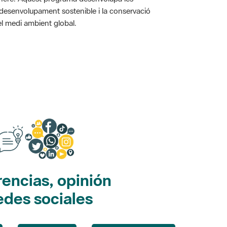
l desenvolupament sostenible i la conservació
i el medi ambient global.
encias, opinión
edes sociales