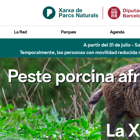
Saltar al contenido principal
La Red
Parques
Agenda
A partir del 31 de julio - 
Temporalmente, las personas con movilidad reducida no
Peste porcina af
La X