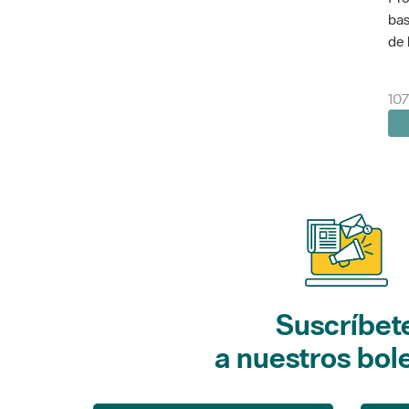
bas
de 
10
Suscríbet
a nuestros bol