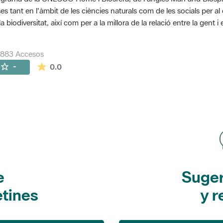
es tant en l'àmbit de les ciències naturals com de les socials per a
la biodiversitat, així com per a la millora de la relació entre la gent 
7883 Accesos
La valoración media es de 0 estrellas de 5.
-
0.0
e
Suger
etines
y r