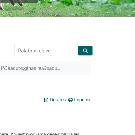
P&aacute;ginas hu&eacute;rfanas
Detalles
Imprimir
here. Aquest programa desenvolupa les