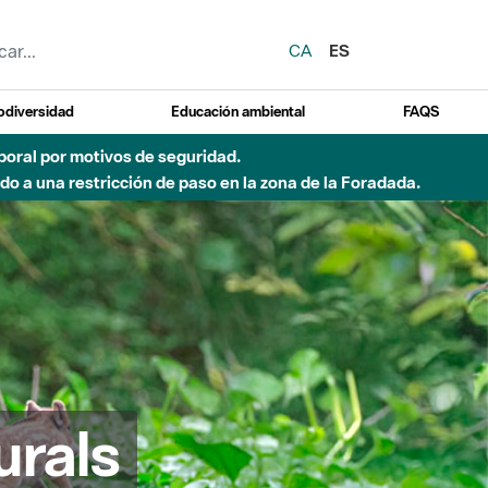
CA
ES
odiversidad
Educación ambiental
FAQS
emporal por motivos de seguridad.
o a una restricción de paso en la zona de la Foradada.
urals