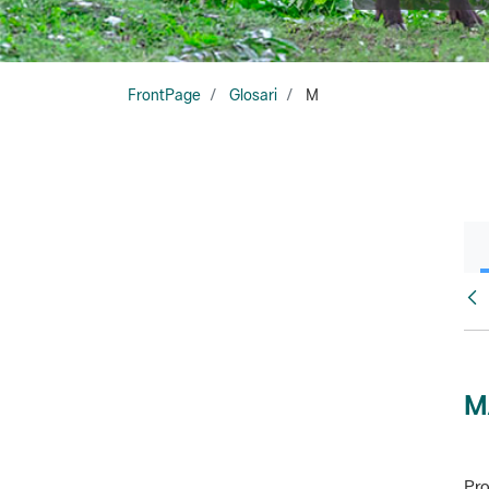
FrontPage
Glosari
M
Glo
M
Pro