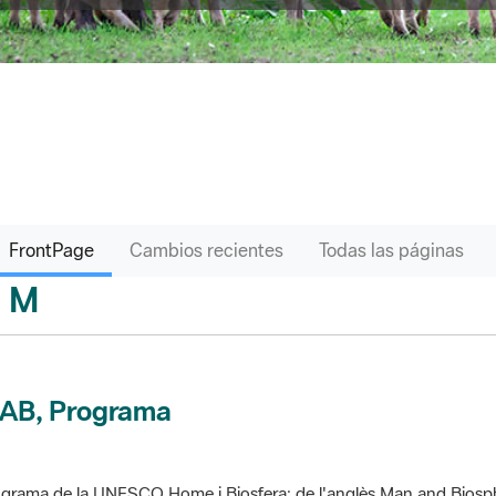
FrontPage
Cambios recientes
Todas las páginas
M
sari
AB, Programa
grama de la UNESCO Home i Biosfera; de l'anglès Man and Biosp