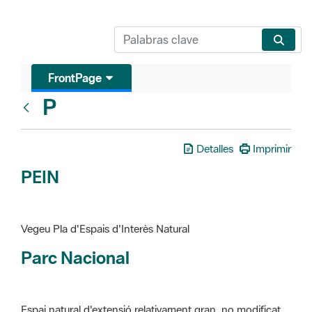
FrontPage
P
Glosari
Detalles
Imprimir
PEIN
Vegeu Pla d'Espais d'Interès Natural
Parc Nacional
Espai natural d'extensió relativament gran, no modificat
essencialment per l'acció humana, que te interès científic,
paisatgístic i educatiu. La finalitat de la declaració és de
preservar-los de totes les intervencions que poden