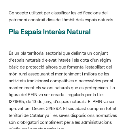
Pla Espais Interès Natural
És un pla territorial sectorial que delimita un conjunt
d'espais naturals d'elevat interès i els dota d'un règim
bàsic de protecció alhora que fomenta l'estabilitat del
món rural assegurant el menteniment i millora de les
activitats tradicionasl compatibles o necessàries per al
manteniment els valors naturals que es protegeixen. La
figura del PEIN va ser creada i regulada per la Llei
12/1985, de 13 de juny, d'espais naturals. El PEIN va ser
aprovat per Decret 328/92. El seu abast comprèn tot el
territori de Catalunya i les seves disposicions normatives
són d'obligatori compliment per a les administracions
públiques i per als particulars.
Més informació :
Cliqueu aquí
Pla d'ordenació