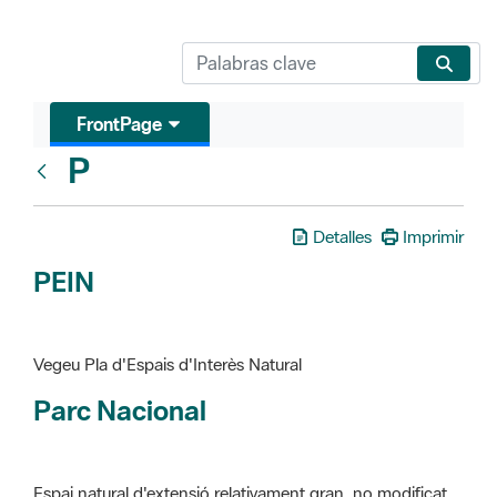
FrontPage
P
Glosari
Detalles
Imprimir
PEIN
Vegeu Pla d'Espais d'Interès Natural
Parc Nacional
Espai natural d'extensió relativament gran, no modificat
essencialment per l'acció humana, que te interès científic,
paisatgístic i educatiu. La finalitat de la declaració és de