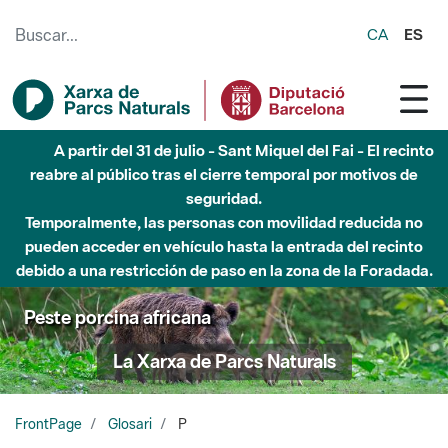
Saltar al contenido principal
CA
ES
6 de agosto - Parque Fluvial Besós - Activación de la
Fase de Alerta del Parque Fluvial del Besòs por lluvias
intensas.
Cerrados los accesos al Parque.
Peste porcina africana
La Xarxa de Parcs Naturals
FrontPage
Glosari
P