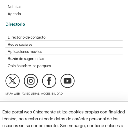
Agenda
Directorio
Directorio de contacto
Redes sociales
Aplicaciones móviles
Buzón de sugerencias
Opinión sobre los parques
MAPA WEB
AVISO LEGAL
ACCESIBILIDAD
Diputación de Barcelona. Edifici Llacuna, 1a planta. Badajoz, 49.
08005 Barcelona. Tel. 934 022 428 / xarxaparcs@diba.cat
Este portal web únicamente utiliza cookies propias con finalidad
técnica, no recaba ni cede datos de carácter personal de los
usuarios sin su conocimiento. Sin embargo, contiene enlaces a