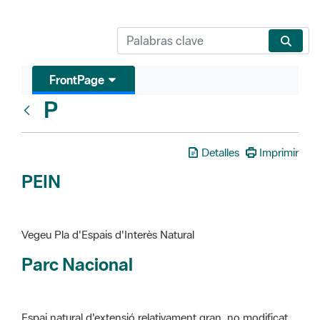
FrontPage
P
Glosari
Detalles
Imprimir
PEIN
Vegeu Pla d'Espais d'Interès Natural
Parc Nacional
Espai natural d'extensió relativament gran, no modificat
essencialment per l'acció humana, que te interès científic,
paisatgístic i educatiu. La finalitat de la declaració és de
preservar-los de totes les intervencions que poden