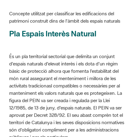
Pla Espais Interès Natural
És un pla territorial sectorial que delimita un conjunt
d'espais naturals d'elevat interès i els dota d'un règim
bàsic de protecció alhora que fomenta l'estabilitat del
món rural assegurant el menteniment i millora de les
activitats tradicionasl compatibles o necessàries per al
manteniment els valors naturals que es protegeixen. La
figura del PEIN va ser creada i regulada per la Llei
12/1985, de 13 de juny, d'espais naturals. El PEIN va ser
aprovat per Decret 328/92. El seu abast comprèn tot el
territori de Catalunya i les seves disposicions normatives
són d'obligatori compliment per a les administracions
públiques i per als particulars.
Més informació :
Cliqueu aquí
Pla d'ordenació