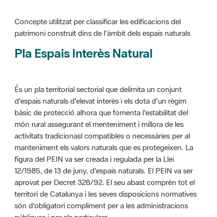
Pla Espais Interès Natural
És un pla territorial sectorial que delimita un conjunt
d'espais naturals d'elevat interès i els dota d'un règim
bàsic de protecció alhora que fomenta l'estabilitat del
món rural assegurant el menteniment i millora de les
activitats tradicionasl compatibles o necessàries per al
manteniment els valors naturals que es protegeixen. La
figura del PEIN va ser creada i regulada per la Llei
12/1985, de 13 de juny, d'espais naturals. El PEIN va ser
aprovat per Decret 328/92. El seu abast comprèn tot el
territori de Catalunya i les seves disposicions normatives
són d'obligatori compliment per a les administracions
públiques i per als particulars.
Més informació :
Cliqueu aquí
Pla d'ordenació