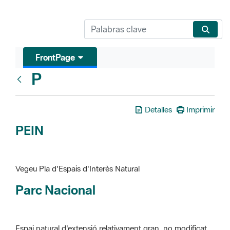
FrontPage
P
Glosari
Detalles
Imprimir
PEIN
Vegeu Pla d'Espais d'Interès Natural
Parc Nacional
Espai natural d'extensió relativament gran, no modificat
essencialment per l'acció humana, que te interès científic,
paisatgístic i educatiu. La finalitat de la declaració és de
preservar-los de totes les intervencions que poden