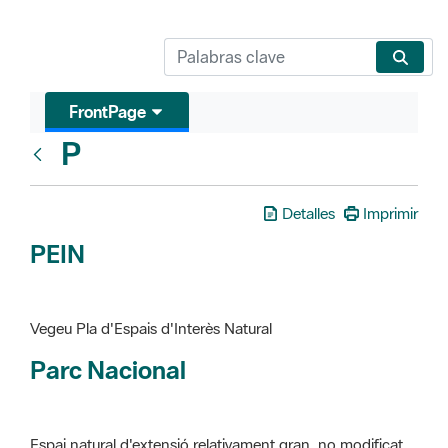
FrontPage
P
Glosari
Detalles
Imprimir
PEIN
Vegeu Pla d'Espais d'Interès Natural
Parc Nacional
Espai natural d'extensió relativament gran, no modificat
essencialment per l'acció humana, que te interès científic,
paisatgístic i educatiu. La finalitat de la declaració és de
preservar-los de totes les intervencions que poden