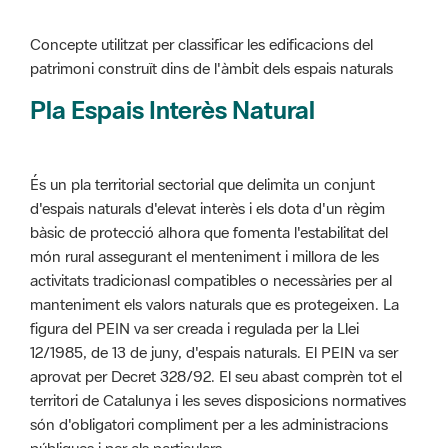
Pla Espais Interès Natural
És un pla territorial sectorial que delimita un conjunt
d'espais naturals d'elevat interès i els dota d'un règim
bàsic de protecció alhora que fomenta l'estabilitat del
món rural assegurant el menteniment i millora de les
activitats tradicionasl compatibles o necessàries per al
manteniment els valors naturals que es protegeixen. La
figura del PEIN va ser creada i regulada per la Llei
12/1985, de 13 de juny, d'espais naturals. El PEIN va ser
aprovat per Decret 328/92. El seu abast comprèn tot el
territori de Catalunya i les seves disposicions normatives
són d'obligatori compliment per a les administracions
públiques i per als particulars.
Més informació :
Cliqueu aquí
Pla d'ordenació