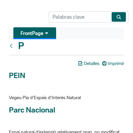
FrontPage
P
Glosari
Detalles
Imprimir
PEIN
Vegeu Pla d'Espais d'Interès Natural
Parc Nacional
Espai natural d'extensió relativament gran, no modificat
essencialment per l'acció humana, que te interès científic,
paisatgístic i educatiu. La finalitat de la declaració és de
preservar-los de totes les intervencions que poden