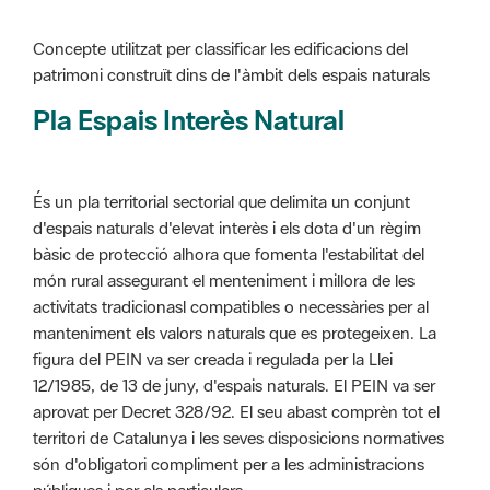
Pla Espais Interès Natural
És un pla territorial sectorial que delimita un conjunt
d'espais naturals d'elevat interès i els dota d'un règim
bàsic de protecció alhora que fomenta l'estabilitat del
món rural assegurant el menteniment i millora de les
activitats tradicionasl compatibles o necessàries per al
manteniment els valors naturals que es protegeixen. La
figura del PEIN va ser creada i regulada per la Llei
12/1985, de 13 de juny, d'espais naturals. El PEIN va ser
aprovat per Decret 328/92. El seu abast comprèn tot el
territori de Catalunya i les seves disposicions normatives
són d'obligatori compliment per a les administracions
públiques i per als particulars.
Més informació :
Cliqueu aquí
Pla d'ordenació