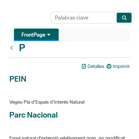
FrontPage
P
Glosari
Detalles
Imprimir
PEIN
Vegeu Pla d'Espais d'Interès Natural
Parc Nacional
Espai natural d'extensió relativament gran, no modificat
essencialment per l'acció humana, que te interès científic,
paisatgístic i educatiu. La finalitat de la declaració és de
preservar-los de totes les intervencions que poden