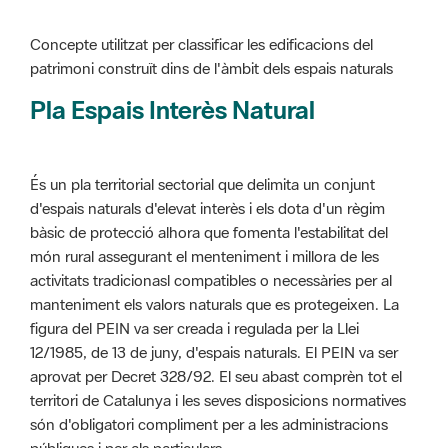
Pla Espais Interès Natural
És un pla territorial sectorial que delimita un conjunt
d'espais naturals d'elevat interès i els dota d'un règim
bàsic de protecció alhora que fomenta l'estabilitat del
món rural assegurant el menteniment i millora de les
activitats tradicionasl compatibles o necessàries per al
manteniment els valors naturals que es protegeixen. La
figura del PEIN va ser creada i regulada per la Llei
12/1985, de 13 de juny, d'espais naturals. El PEIN va ser
aprovat per Decret 328/92. El seu abast comprèn tot el
territori de Catalunya i les seves disposicions normatives
són d'obligatori compliment per a les administracions
públiques i per als particulars.
Més informació :
Cliqueu aquí
Pla d'ordenació