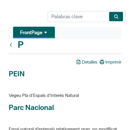
FrontPage
P
Glosari
Detalles
Imprimir
PEIN
Vegeu Pla d'Espais d'Interès Natural
Parc Nacional
Espai natural d'extensió relativament gran, no modificat
essencialment per l'acció humana, que te interès científic,
paisatgístic i educatiu. La finalitat de la declaració és de
preservar-los de totes les intervencions que poden