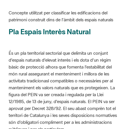
Pla Espais Interès Natural
És un pla territorial sectorial que delimita un conjunt
d'espais naturals d'elevat interès i els dota d'un règim
bàsic de protecció alhora que fomenta l'estabilitat del
món rural assegurant el menteniment i millora de les
activitats tradicionasl compatibles o necessàries per al
manteniment els valors naturals que es protegeixen. La
figura del PEIN va ser creada i regulada per la Llei
12/1985, de 13 de juny, d'espais naturals. El PEIN va ser
aprovat per Decret 328/92. El seu abast comprèn tot el
territori de Catalunya i les seves disposicions normatives
són d'obligatori compliment per a les administracions
públiques i per als particulars.
Més informació :
Cliqueu aquí
Pla d'ordenació