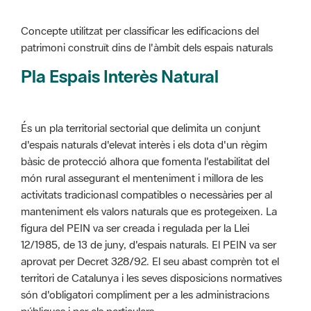
Pla Espais Interès Natural
És un pla territorial sectorial que delimita un conjunt
d'espais naturals d'elevat interès i els dota d'un règim
bàsic de protecció alhora que fomenta l'estabilitat del
món rural assegurant el menteniment i millora de les
activitats tradicionasl compatibles o necessàries per al
manteniment els valors naturals que es protegeixen. La
figura del PEIN va ser creada i regulada per la Llei
12/1985, de 13 de juny, d'espais naturals. El PEIN va ser
aprovat per Decret 328/92. El seu abast comprèn tot el
territori de Catalunya i les seves disposicions normatives
són d'obligatori compliment per a les administracions
públiques i per als particulars.
Més informació :
Cliqueu aquí
Pla d'ordenació