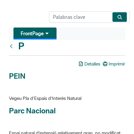
FrontPage
P
Glosari
Detalles
Imprimir
PEIN
Vegeu Pla d'Espais d'Interès Natural
Parc Nacional
Espai natural d'extensió relativament gran, no modificat
essencialment per l'acció humana, que te interès científic,
paisatgístic i educatiu. La finalitat de la declaració és de
preservar-los de totes les intervencions que poden