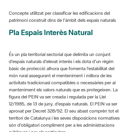
Pla Espais Interès Natural
És un pla territorial sectorial que delimita un conjunt
d'espais naturals d'elevat interès i els dota d'un règim
bàsic de protecció alhora que fomenta l'estabilitat del
món rural assegurant el menteniment i millora de les
activitats tradicionasl compatibles o necessàries per al
manteniment els valors naturals que es protegeixen. La
figura del PEIN va ser creada i regulada per la Llei
12/1985, de 13 de juny, d'espais naturals. El PEIN va ser
aprovat per Decret 328/92. El seu abast comprèn tot el
territori de Catalunya i les seves disposicions normatives
són d'obligatori compliment per a les administracions
públiques i per als particulars.
Més informació :
Cliqueu aquí
Pla d'ordenació