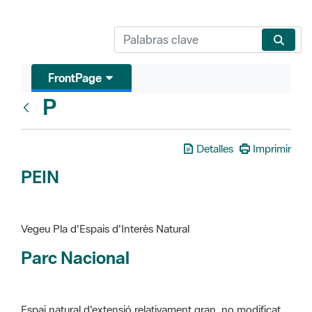
FrontPage
P
Glosari
Detalles
Imprimir
PEIN
Vegeu Pla d'Espais d'Interès Natural
Parc Nacional
Espai natural d'extensió relativament gran, no modificat
essencialment per l'acció humana, que te interès científic,
paisatgístic i educatiu. La finalitat de la declaració és de
preservar-los de totes les intervencions que poden