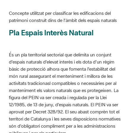
Pla Espais Interès Natural
És un pla territorial sectorial que delimita un conjunt
d'espais naturals d'elevat interès i els dota d'un règim
bàsic de protecció alhora que fomenta l'estabilitat del
món rural assegurant el menteniment i millora de les
activitats tradicionasl compatibles o necessàries per al
manteniment els valors naturals que es protegeixen. La
figura del PEIN va ser creada i regulada per la Llei
12/1985, de 13 de juny, d'espais naturals. El PEIN va ser
aprovat per Decret 328/92. El seu abast comprèn tot el
territori de Catalunya i les seves disposicions normatives
són d'obligatori compliment per a les administracions
públiques i per als particulars.
Més informació :
Cliqueu aquí
Pla d'ordenació