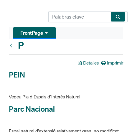
FrontPage
P
Glosari
Detalles
Imprimir
PEIN
Vegeu Pla d'Espais d'Interès Natural
Parc Nacional
Espai natural d'extensió relativament gran, no modificat
essencialment per l'acció humana, que te interès científic,
paisatgístic i educatiu. La finalitat de la declaració és de
preservar-los de totes les intervencions que poden