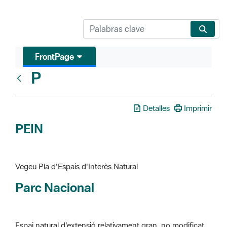
FrontPage
P
Glosari
Detalles
Imprimir
PEIN
Vegeu Pla d'Espais d'Interès Natural
Parc Nacional
Espai natural d'extensió relativament gran, no modificat
essencialment per l'acció humana, que te interès científic,
paisatgístic i educatiu. La finalitat de la declaració és de
preservar-los de totes les intervencions que poden