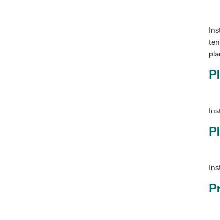
Ins
ten
pla
Pl
Ins
Pl
Ins
P
Ve