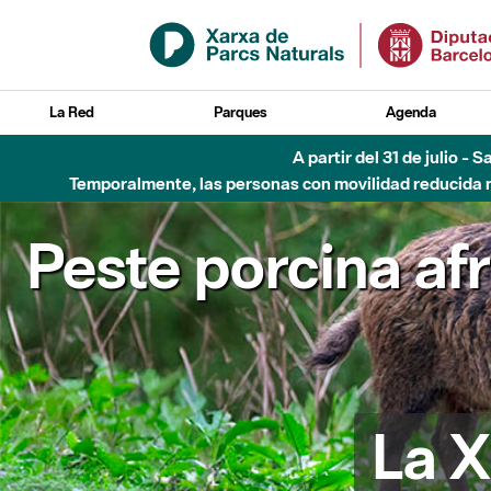
Saltar al contenido principal
La Red
Parques
Agenda
Hasta diciembre de 2026 - Parque Fluvial Besós
Peste porcina af
La X