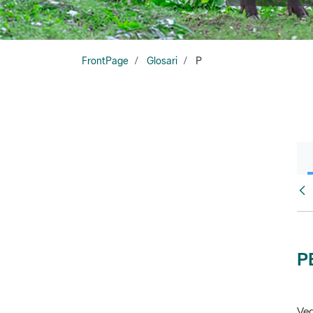
FrontPage
Glosari
P
Glo
P
Veg