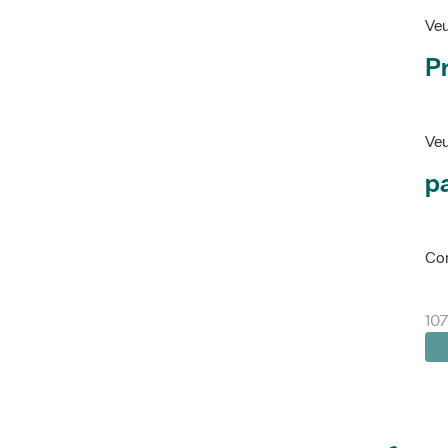
Veu
P
Veu
pa
Con
10