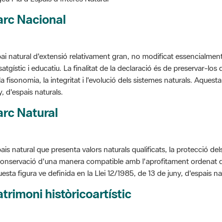
arc Nacional
ai natural d'extensió relativament gran, no modificat essencialment 
satgístic i educatiu. La finalitat de la declaració és de preservar-lo
la fisonomia, la integritat i l'evolució dels sistemes naturals. Aquesta
y, d'espais naturals.
rc Natural
ais natural que presenta valors naturals qualificats, la protecció de
conservació d'una manera compatible amb l'aprofitament ordenat de llu
esta figura ve definida en la Llei 12/1985, de 13 de juny, d'espais na
trimoni històricoartístic
cepte utilitzat per classificar les edificacions del patrimoni construï