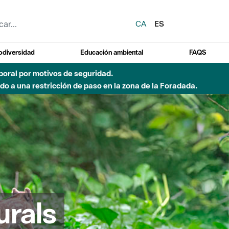
CA
ES
odiversidad
Educación ambiental
FAQS
 a obras de construcción de una pasarela sobre el río
urals