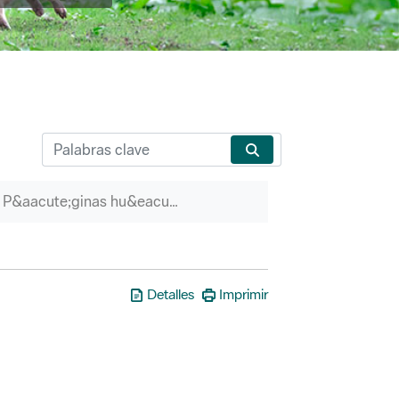
P&aacute;ginas hu&eacute;rfanas
Detalles
Imprimir