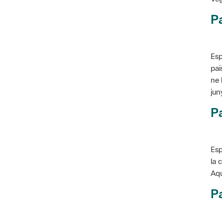
P
Esp
pai
ne 
jun
Pa
Esp
la 
Aqu
Pa
Con