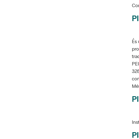
Pl
És 
pro
tra
PEI
328
com
Més
Pl
Ins
Pl