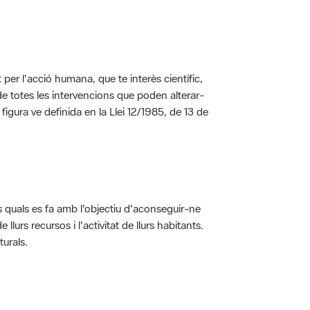
per l'acció humana, que te interès científic,
s de totes les intervencions que poden alterar-
 figura ve definida en la Llei 12/1985, de 13 de
ls quals es fa amb l'objectiu d'aconseguir-ne
rs recursos i l'activitat de llurs habitants.
turals.
t dins de l'àmbit dels espais naturals