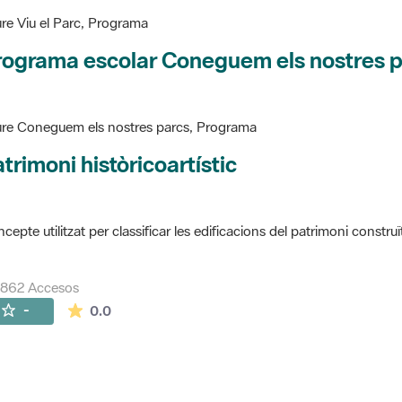
re Viu el Parc, Programa
rograma escolar Coneguem els nostres 
re Coneguem els nostres parcs, Programa
trimoni històricoartístic
cepte utilitzat per classificar les edificacions del patrimoni construï
7862 Accesos
La valoración media es de 0 estrellas de 5.
-
0.0