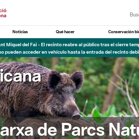
Noticias
Qué hacer
Conservación bi
 - Afectaciones en el cauce del Parque Fluvial del Besòs debido
ricana
arxa de Parcs Nat