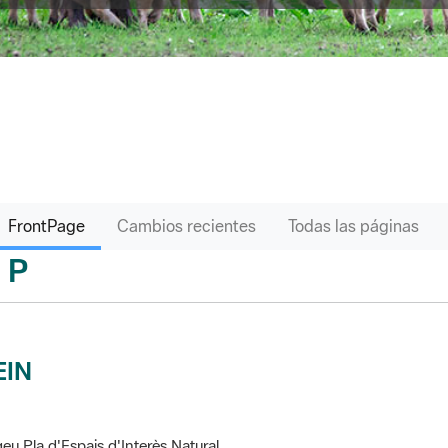
FrontPage
Cambios recientes
Todas las páginas
P
sari
EIN
eu Pla d'Espais d'Interès Natural