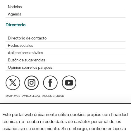
Agenda
Directorio
Directorio de contacto
Redes sociales
Aplicaciones móviles
Buzón de sugerencias
Opinión sobre los parques
MAPA WEB
AVISO LEGAL
ACCESIBILIDAD
Diputación de Barcelona. Edifici Llacuna, 1a planta. Badajoz, 49.
08005 Barcelona. Tel. 934 022 428 / xarxaparcs@diba.cat
Este portal web únicamente utiliza cookies propias con finalidad
técnica, no recaba ni cede datos de carácter personal de los
usuarios sin su conocimiento. Sin embargo, contiene enlaces a