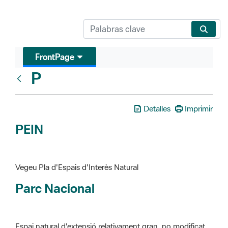
FrontPage
P
Glosari
Detalles
Imprimir
PEIN
Vegeu Pla d'Espais d'Interès Natural
Parc Nacional
Espai natural d'extensió relativament gran, no modificat
essencialment per l'acció humana, que te interès científic,
paisatgístic i educatiu. La finalitat de la declaració és de