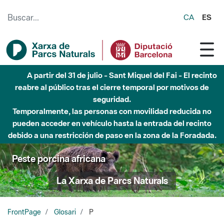
Saltar al contenido principal
CA
ES
6 de agosto - Parque Fluvial Besós - Activación de la
Fase de Alerta del Parque Fluvial del Besòs por lluvias
intensas.
Cerrados los accesos al Parque.
Peste porcina africana
La Xarxa de Parcs Naturals
FrontPage
Glosari
P