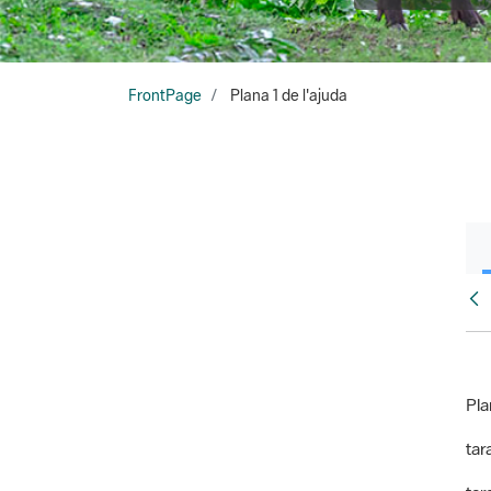
FrontPage
Plana 1 de l'ajuda
Fr
Pla
tara