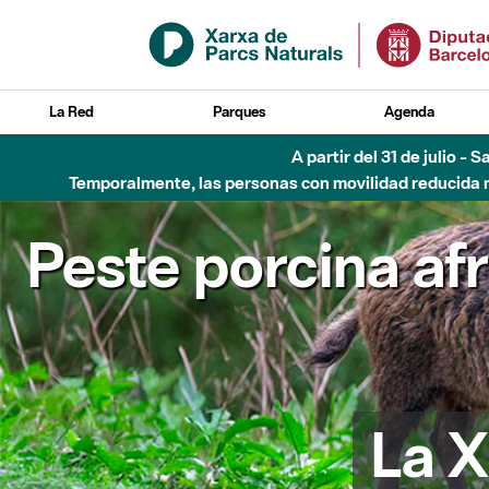
Saltar al contenido principal
La Red
Parques
Agenda
A partir del 31 de julio - 
Temporalmente, las personas con movilidad reducida no
Peste porcina af
La X