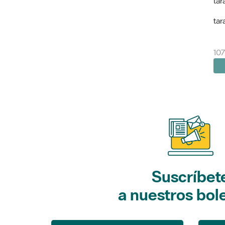
tar
tar
107
Suscríbet
a nuestros bol