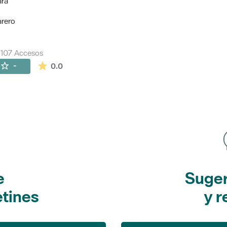
ara
arero
107 Accesos
La valoración media es de 0 estrellas de 5.
-
0.0
e
Suger
etines
y r