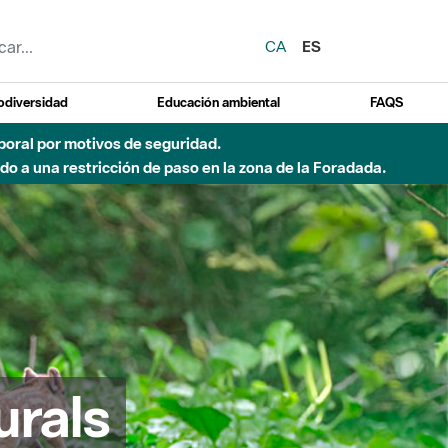
CA
ES
odiversidad
Educación ambiental
FAQS
emporal por motivos de seguridad.
o a una restricción de paso en la zona de la Foradada.
urals