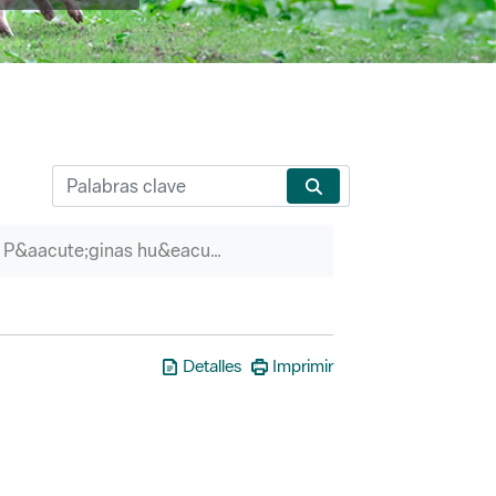
P&aacute;ginas hu&eacute;rfanas
Detalles
Imprimir