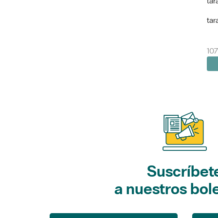
tar
tar
107
Suscríbet
a nuestros bol