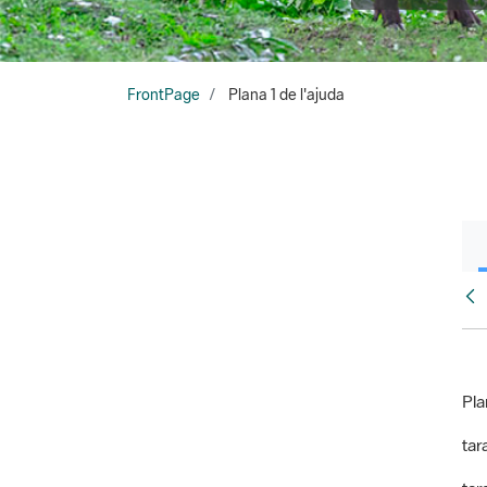
FrontPage
Plana 1 de l'ajuda
Fr
Pla
tara