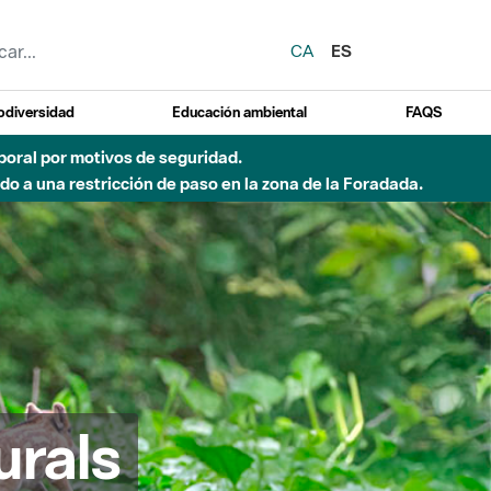
CA
ES
odiversidad
Educación ambiental
FAQS
emporal por motivos de seguridad.
o a una restricción de paso en la zona de la Foradada.
urals