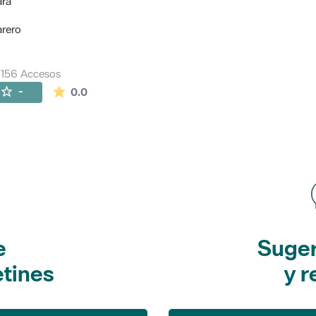
ara
arero
156 Accesos
La valoración media es de 0 estrellas de 5.
-
0.0
e
Suger
etines
y r