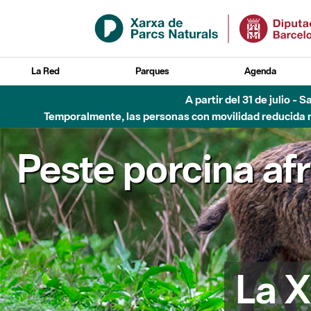
Saltar al contenido principal
La Red
Parques
Agenda
A partir del 31 de julio - 
Temporalmente, las personas con movilidad reducida no
Peste porcina af
La X