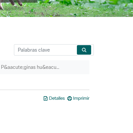
P&aacute;ginas hu&eacute;rfanas
Detalles
Imprimir