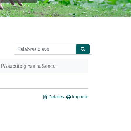
P&aacute;ginas hu&eacute;rfanas
Detalles
Imprimir