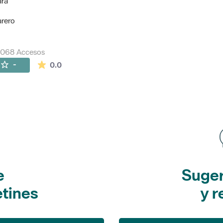
ara
arero
7068 Accesos
La valoración media es de 0 estrellas de 5.
-
0.0
e
Suger
etines
y r