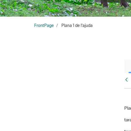
FrontPage
Plana 1 de l'ajuda
Fr
Pla
tara