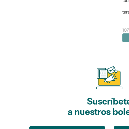
tar
tar
10
Suscríbet
a nuestros bol