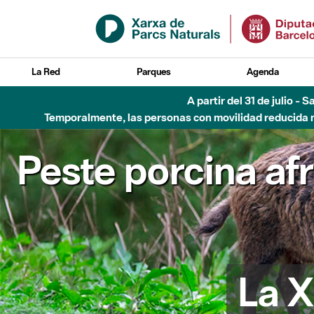
Saltar al contenido principal
La Red
Parques
Agenda
A partir del 31 de julio - 
Temporalmente, las personas con movilidad reducida no
Peste porcina af
La X