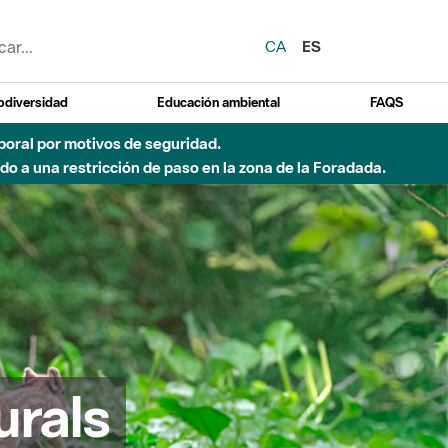
CA
ES
odiversidad
Educación ambiental
FAQS
emporal por motivos de seguridad.
o a una restricción de paso en la zona de la Foradada.
urals