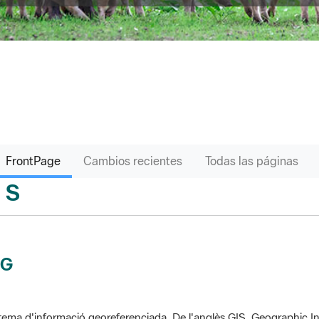
FrontPage
Cambios recientes
Todas las páginas
S
sari
IG
tema d'informació georeferenciada. De l'anglès GIS, Geographic In