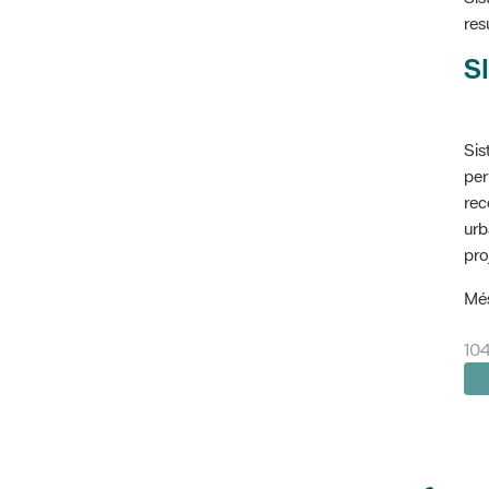
res
SI
Sis
per
rec
urb
pro
Més
10