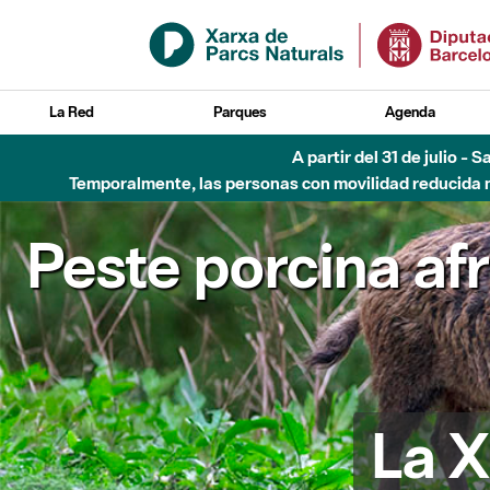
Saltar al contenido principal
La Red
Parques
Agenda
A partir del 31 de julio - 
Temporalmente, las personas con movilidad reducida no
Peste porcina af
La X