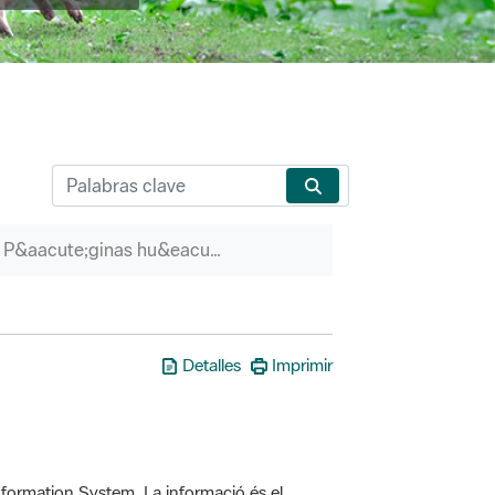
P&aacute;ginas hu&eacute;rfanas
Detalles
Imprimir
formation System. La informació és el