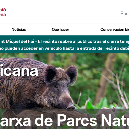
Noticias
Qué hacer
Conservación bi
Sant Miquel del Fai - El recinto reabre al público tras el cierre t
 pueden acceder en vehículo hasta la entrada del recinto debid
ricana
arxa de Parcs Nat