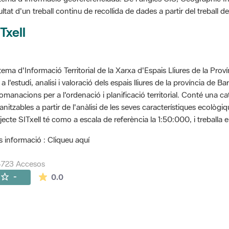
ultat d'un treball continu de recollida de dades a partir del treball
Txell
tema d'Informació Territorial de la Xarxa d'Espais Lliures de la Prov
 a l'estudi, analisi i valoració dels espais lliures de la província de B
omanacions per a l'ordenació i planificació territorial. Conté una cat
anitzables a partir de l'anàlisi de les seves característiques ecològ
jecte SITxell té como a escala de referència la 1:50:000, i treballa e
 informació : Cliqueu aquí
4723 Accesos
La valoración media es de 0 estrellas de 5.
-
0.0