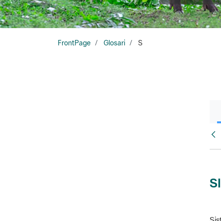
FrontPage
Glosari
S
Glo
S
Sis