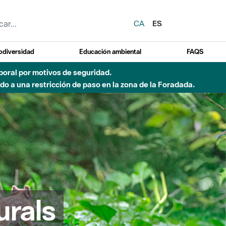
CA
ES
odiversidad
Educación ambiental
FAQS
emporal por motivos de seguridad.
o a una restricción de paso en la zona de la Foradada.
urals