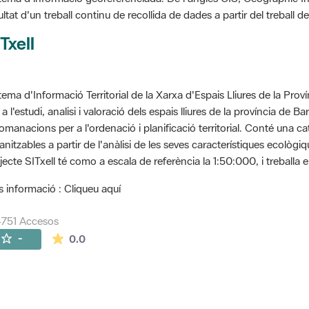
ultat d'un treball continu de recollida de dades a partir del treball
Txell
tema d'Informació Territorial de la Xarxa d'Espais Lliures de la Prov
 a l'estudi, analisi i valoració dels espais lliures de la província de B
omanacions per a l'ordenació i planificació territorial. Conté una cat
anitzables a partir de l'anàlisi de les seves característiques ecològ
jecte SITxell té como a escala de referència la 1:50:000, i treballa e
 informació : Cliqueu aquí
751 Accesos
La valoración media es de 0 estrellas de 5.
-
0.0