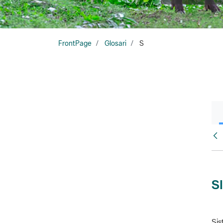
FrontPage
Glosari
S
Glo
S
Sis