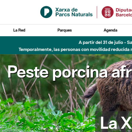
Saltar al contenido principal
La Red
Parques
Agenda
A partir del 31 de julio - 
Temporalmente, las personas con movilidad reducida no
Peste porcina af
La X