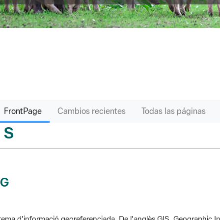
FrontPage
Cambios recientes
Todas las páginas
S
sari
IG
tema d'informació georeferenciada. De l'anglès GIS, Geographic In