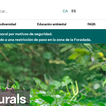
CA
ES
odiversidad
Educación ambiental
FAQS
emporal por motivos de seguridad.
o a una restricción de paso en la zona de la Foradada.
urals