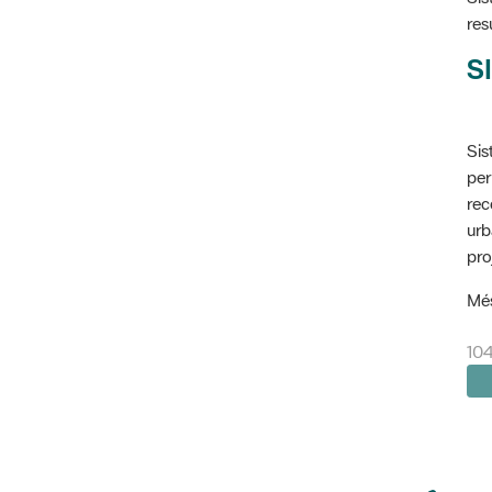
res
SI
Sis
per
rec
urb
pro
Més
104