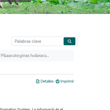
P&aacute;ginas hu&eacute;rfanas
Detalles
Imprimir
formation System. La informació és el