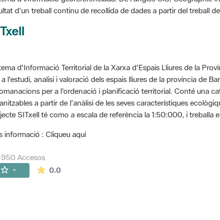
ultat d'un treball continu de recollida de dades a partir del treball
Txell
tema d'Informació Territorial de la Xarxa d'Espais Lliures de la Prov
 a l'estudi, analisi i valoració dels espais lliures de la província de B
omanacions per a l'ordenació i planificació territorial. Conté una cat
anitzables a partir de l'anàlisi de les seves característiques ecològ
jecte SITxell té como a escala de referència la 1:50:000, i treballa e
 informació : Cliqueu aquí
4950 Accesos
La valoración media es de 0 estrellas de 5.
-
0.0