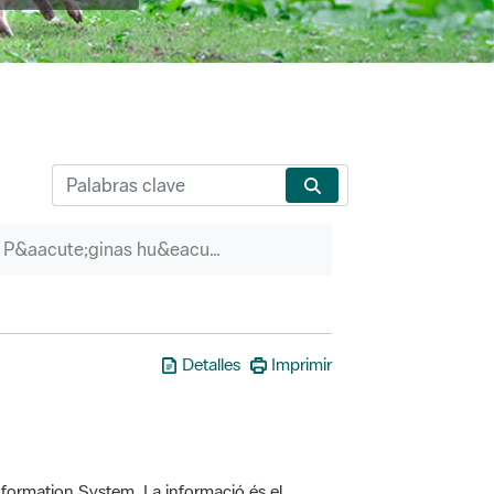
P&aacute;ginas hu&eacute;rfanas
Detalles
Imprimir
formation System. La informació és el