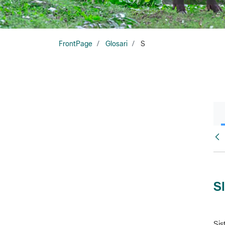
FrontPage
Glosari
S
Glo
S
Sis