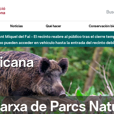
Noticias
Qué hacer
Conservación bi
Sant Miquel del Fai - El recinto reabre al público tras el cierre t
 pueden acceder en vehículo hasta la entrada del recinto debid
ricana
arxa de Parcs Nat