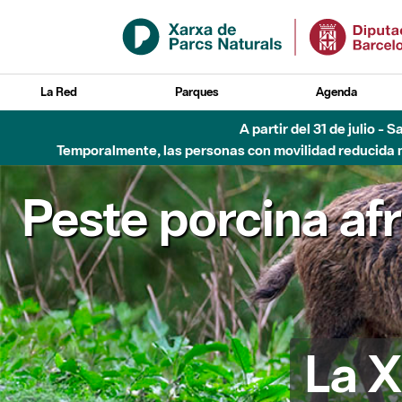
Saltar al contenido principal
La Red
Parques
Agenda
A partir del 31 de julio - 
Temporalmente, las personas con movilidad reducida no
Peste porcina af
La X