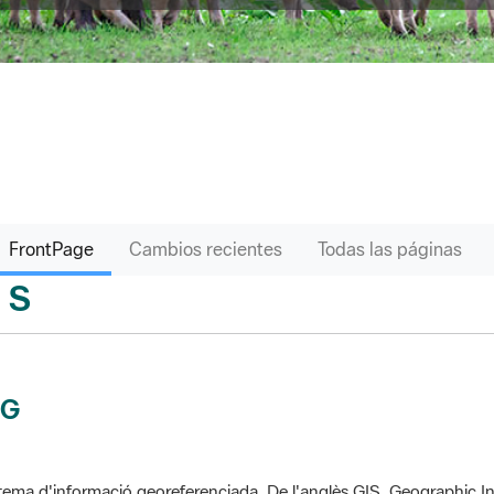
FrontPage
Cambios recientes
Todas las páginas
S
sari
IG
tema d'informació georeferenciada. De l'anglès GIS, Geographic In