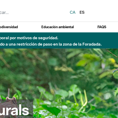
CA
ES
odiversidad
Educación ambiental
FAQS
emporal por motivos de seguridad.
o a una restricción de paso en la zona de la Foradada.
urals