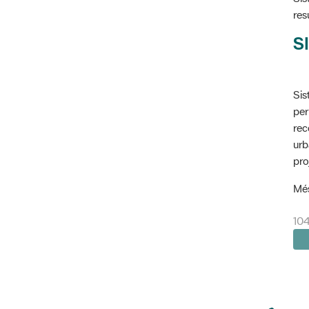
res
SI
Sis
per
rec
urb
pro
Més
10