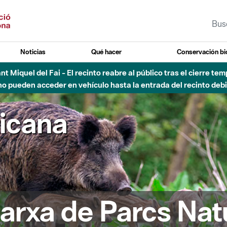
Noticias
Qué hacer
Conservación bi
Sant Miquel del Fai - El recinto reabre al público tras el cierre t
 pueden acceder en vehículo hasta la entrada del recinto debid
ricana
arxa de Parcs Nat