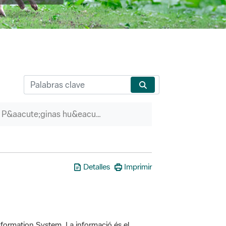
P&aacute;ginas hu&eacute;rfanas
Detalles
Imprimir
formation System. La informació és el