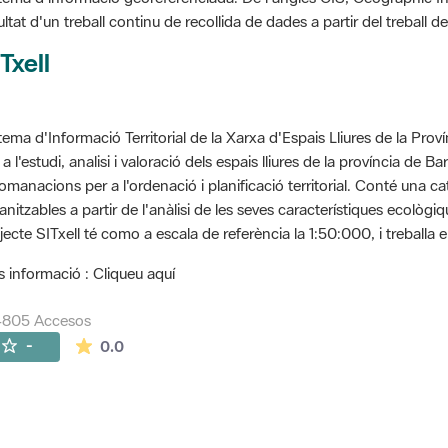
ultat d'un treball continu de recollida de dades a partir del treball
Txell
tema d'Informació Territorial de la Xarxa d'Espais Lliures de la Prov
 a l'estudi, analisi i valoració dels espais lliures de la província de B
omanacions per a l'ordenació i planificació territorial. Conté una cat
anitzables a partir de l'anàlisi de les seves característiques ecològ
jecte SITxell té como a escala de referència la 1:50:000, i treballa e
 informació : Cliqueu aquí
4805 Accesos
La valoración media es de 0 estrellas de 5.
-
0.0