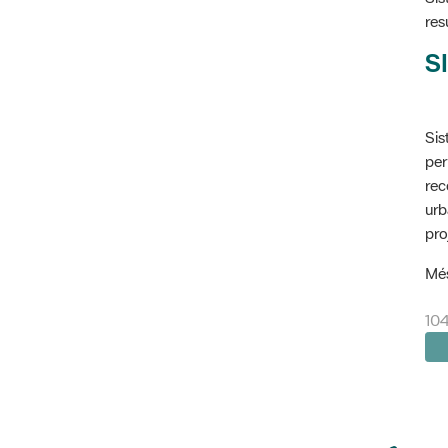
res
SI
Sis
per
rec
urb
pro
Més
10