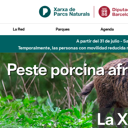
Saltar al contenido principal
La Red
Parques
Agenda
A partir del 31 de julio - 
Temporalmente, las personas con movilidad reducida no
Peste porcina af
La X