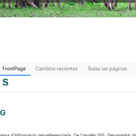
FrontPage
Cambios recientes
Todas las páginas
S
sari
IG
tema d'informació georeferenciada. De l'anglès GIS, Geographic In