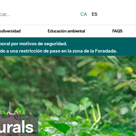
CA
ES
odiversidad
Educación ambiental
FAQS
emporal por motivos de seguridad.
o a una restricción de paso en la zona de la Foradada.
urals