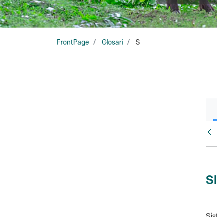
FrontPage
Glosari
S
Glo
S
Sis