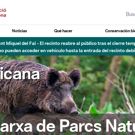
Noticias
Qué hacer
Conservación bi
Sant Miquel del Fai - El recinto reabre al público tras el cierre t
 pueden acceder en vehículo hasta la entrada del recinto debid
ricana
arxa de Parcs Nat