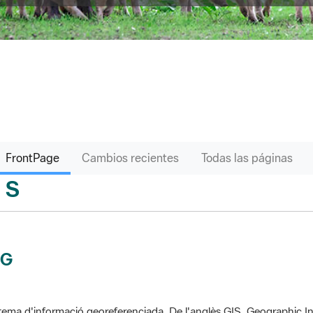
FrontPage
Cambios recientes
Todas las páginas
S
sari
IG
tema d'informació georeferenciada. De l'anglès GIS, Geographic In