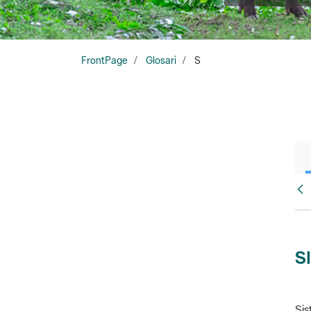
FrontPage
Glosari
S
Glo
S
Sis