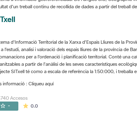
ultat d'un treball continu de recollida de dades a partir del treball
Txell
tema d'Informació Territorial de la Xarxa d'Espais Lliures de la Prov
 a l'estudi, analisi i valoració dels espais lliures de la província de B
omanacions per a l'ordenació i planificació territorial. Conté una cat
anitzables a partir de l'anàlisi de les seves característiques ecològ
jecte SITxell té como a escala de referència la 1:50:000, i treballa e
 informació : Cliqueu aquí
4740 Accesos
La valoración media es de 0 estrellas de 5.
-
0.0