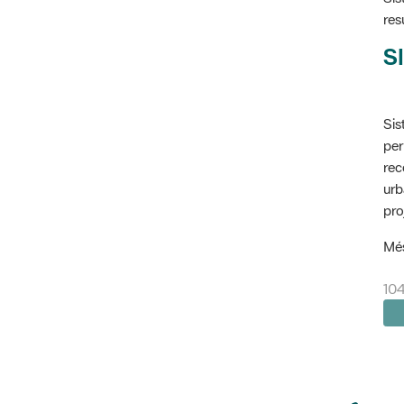
res
SI
Sis
per
rec
urb
pro
Més
10