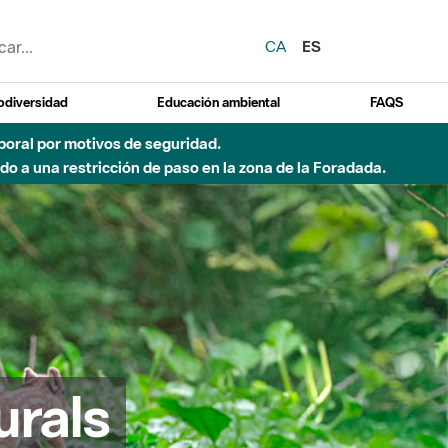
CA
ES
odiversidad
Educación ambiental
FAQS
emporal por motivos de seguridad.
o a una restricción de paso en la zona de la Foradada.
urals