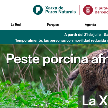
Saltar al contenido principal
La Red
Parques
Agenda
A partir del 31 de julio - 
Temporalmente, las personas con movilidad reducida no
Peste porcina af
La X