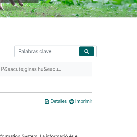
P&aacute;ginas hu&eacute;rfanas
Detalles
Imprimir
formation System. La informació és el