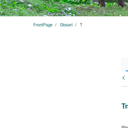
FrontPage
Glosari
T
Glo
T
Iti