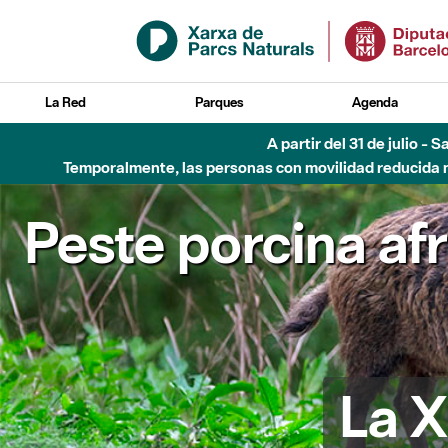
Saltar al contenido principal
La Red
Parques
Agenda
A partir del 31 de julio - 
Temporalmente, las personas con movilidad reducida no
Peste porcina af
La X