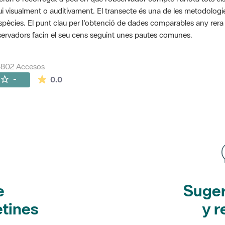
ui visualment o auditivament. El transecte és una de les metodolog
spècies. El punt clau per l'obtenció de dades comparables any rera an
ervadors facin el seu cens seguint unes pautes comunes.
5802 Accesos
La valoración media es de 0 estrellas de 5.
-
0.0
e
Suger
etines
y r