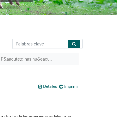
P&aacute;ginas hu&eacute;rfanas
Detalles
Imprimir
 individus de les espècies que detecta, ja