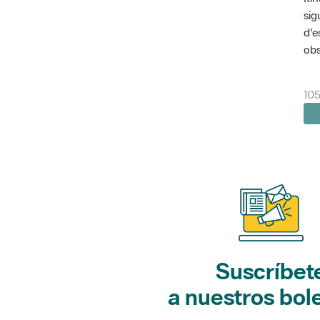
sig
d'e
obs
10
Suscríbet
a nuestros bol