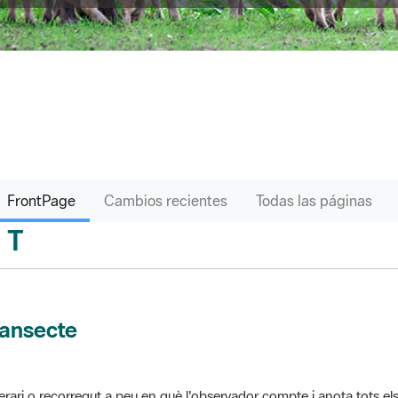
FrontPage
Cambios recientes
Todas las páginas
T
sari
ransecte
nerari o recorregut a peu en què l'observador compte i anota tots els