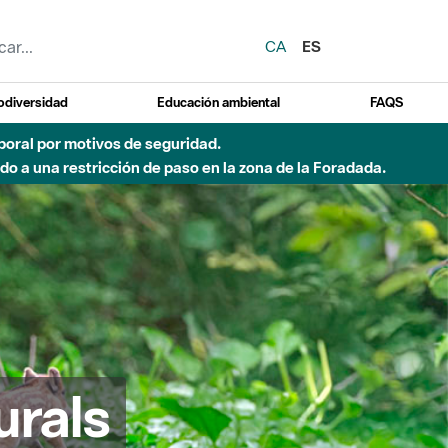
CA
ES
odiversidad
Educación ambiental
FAQS
emporal por motivos de seguridad.
o a una restricción de paso en la zona de la Foradada.
urals