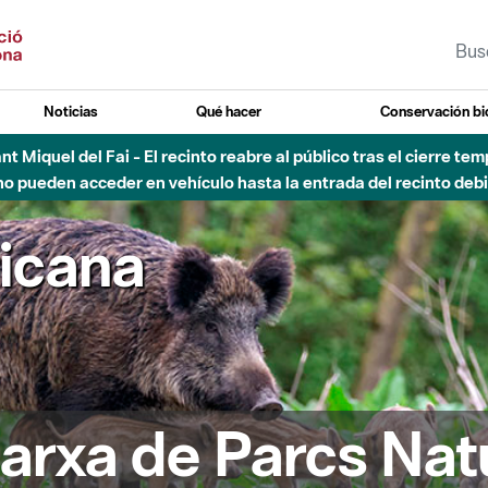
Noticias
Qué hacer
Conservación bi
Sant Miquel del Fai - El recinto reabre al público tras el cierre t
 pueden acceder en vehículo hasta la entrada del recinto debid
ricana
arxa de Parcs Nat