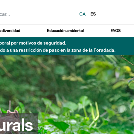
CA
ES
odiversidad
Educación ambiental
FAQS
emporal por motivos de seguridad.
o a una restricción de paso en la zona de la Foradada.
urals