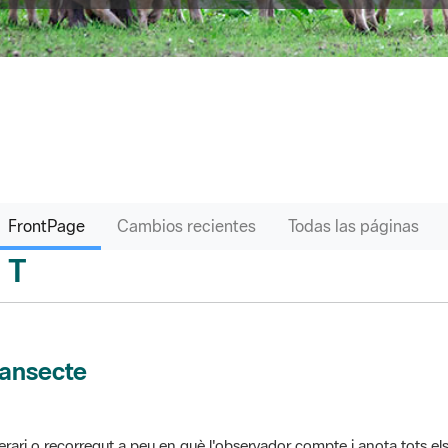
FrontPage
Cambios recientes
Todas las páginas
T
sari
ransecte
nerari o recorregut a peu en què l'observador compte i anota tots els