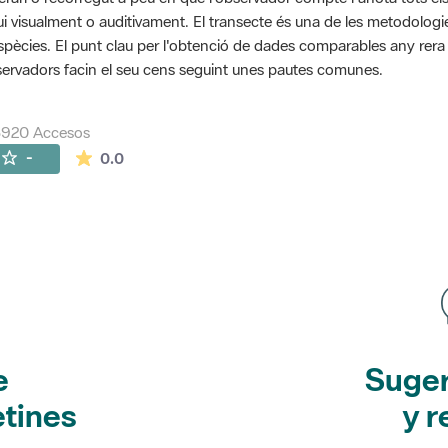
ui visualment o auditivament. El transecte és una de les metodolog
spècies. El punt clau per l'obtenció de dades comparables any rera an
ervadors facin el seu cens seguint unes pautes comunes.
5920 Accesos
La valoración media es de 0 estrellas de 5.
-
0.0
e
Suger
etines
y r