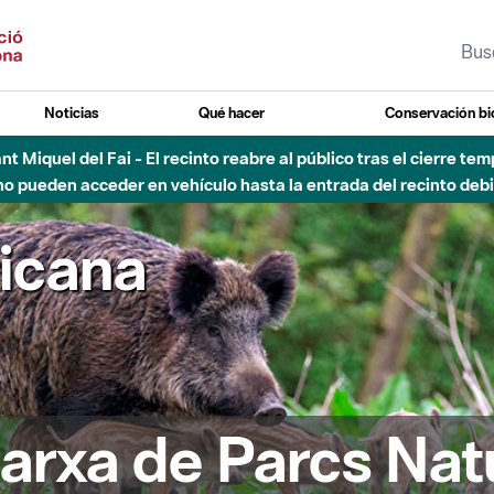
Noticias
Qué hacer
Conservación bi
Sant Miquel del Fai - El recinto reabre al público tras el cierre t
 pueden acceder en vehículo hasta la entrada del recinto debid
ricana
arxa de Parcs Nat