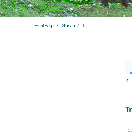
FrontPage
Glosari
T
Glo
T
Iti