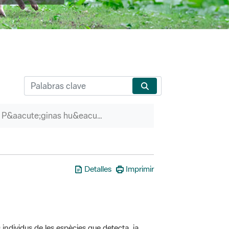
P&aacute;ginas hu&eacute;rfanas
Detalles
Imprimir
 individus de les espècies que detecta, ja