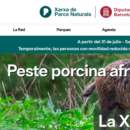
Saltar al contenido principal
La Red
Parques
Agenda
A partir del 31 de julio - 
Temporalmente, las personas con movilidad reducida no
Peste porcina af
La X