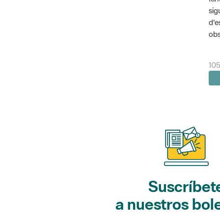
sig
d'e
obs
10
Suscríbet
a nuestros bol