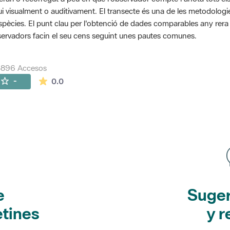
ui visualment o auditivament. El transecte és una de les metodolog
spècies. El punt clau per l'obtenció de dades comparables any rera an
ervadors facin el seu cens seguint unes pautes comunes.
5896 Accesos
La valoración media es de 0 estrellas de 5.
-
0.0
e
Suger
etines
y r