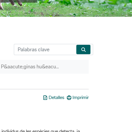
P&aacute;ginas hu&eacute;rfanas
Detalles
Imprimir
 individus de les espècies que detecta, ja