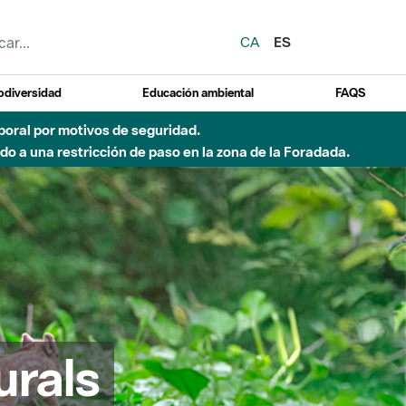
CA
ES
odiversidad
Educación ambiental
FAQS
emporal por motivos de seguridad.
o a una restricción de paso en la zona de la Foradada.
urals