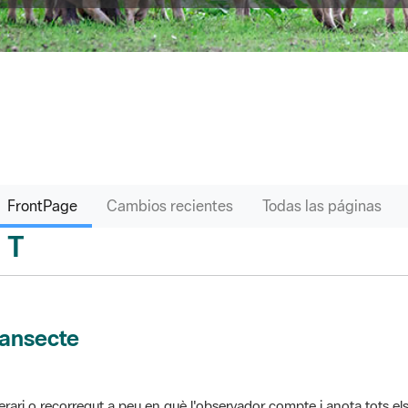
FrontPage
Cambios recientes
Todas las páginas
T
sari
ransecte
nerari o recorregut a peu en què l'observador compte i anota tots els