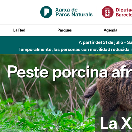
Saltar al contenido principal
La Red
Parques
Agenda
A partir del 31 de julio - 
Temporalmente, las personas con movilidad reducida no
Peste porcina af
La X