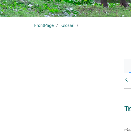
FrontPage
Glosari
T
Glo
T
Iti