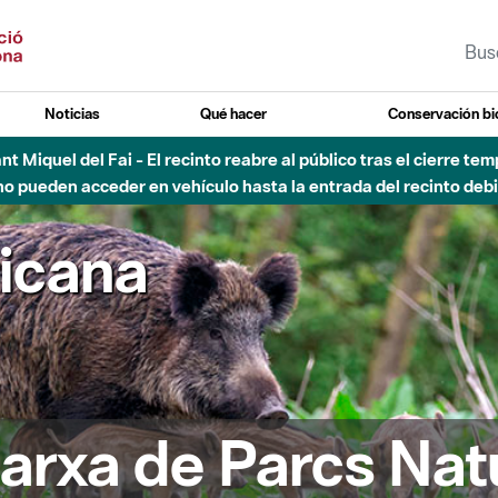
Noticias
Qué hacer
Conservación bi
Sant Miquel del Fai - El recinto reabre al público tras el cierre t
 pueden acceder en vehículo hasta la entrada del recinto debid
ricana
arxa de Parcs Nat