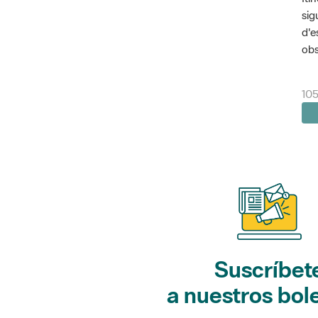
sig
d'e
obs
10
Suscríbet
a nuestros bol