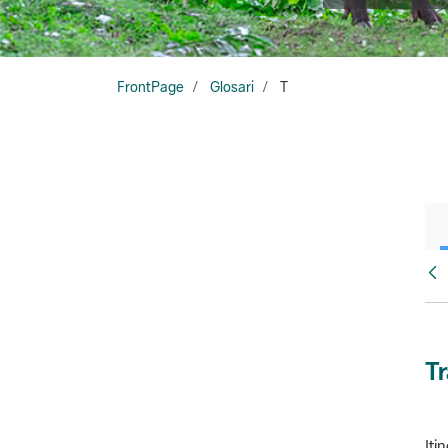
FrontPage
Glosari
T
Glo
T
Iti