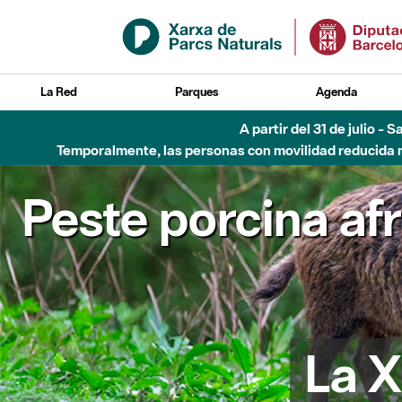
Saltar al contenido principal
La Red
Parques
Agenda
A partir del 31 de julio - 
Temporalmente, las personas con movilidad reducida no
Peste porcina af
La X