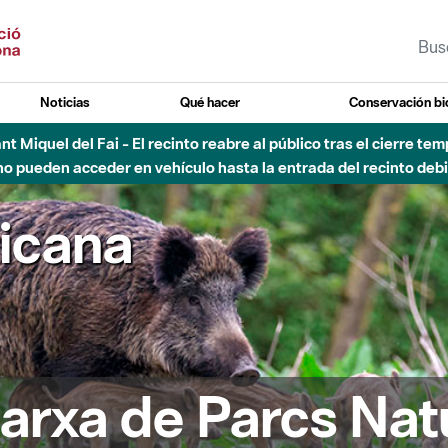
Noticias
Qué hacer
Conservación bi
Sant Miquel del Fai - El recinto reabre al público tras el cierre t
 pueden acceder en vehículo hasta la entrada del recinto debid
ricana
arxa de Parcs Nat