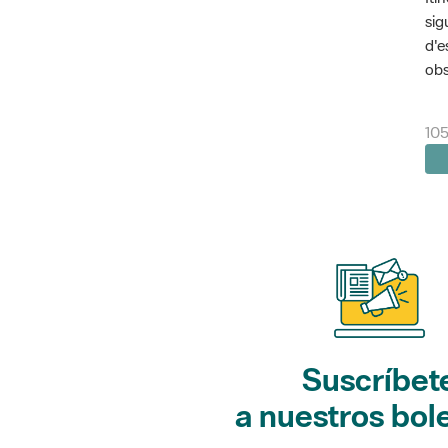
sig
d'e
obs
10
Suscríbet
a nuestros bol