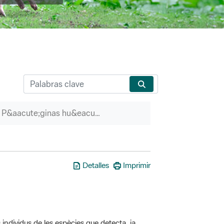
P&aacute;ginas hu&eacute;rfanas
Detalles
Imprimir
 individus de les espècies que detecta, ja