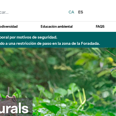
CA
ES
odiversidad
Educación ambiental
FAQS
emporal por motivos de seguridad.
o a una restricción de paso en la zona de la Foradada.
urals