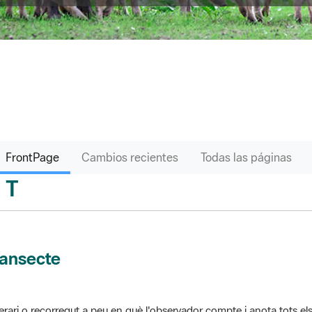
FrontPage
Cambios recientes
Todas las páginas
T
sari
ransecte
nerari o recorregut a peu en què l'observador compte i anota tots els