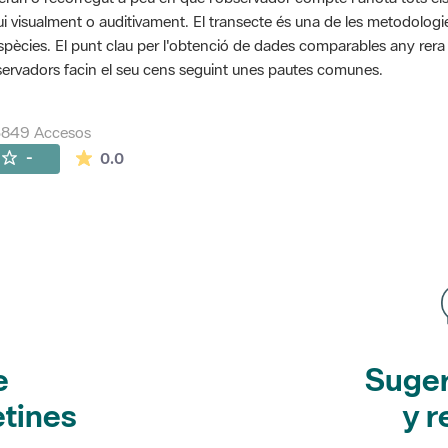
ui visualment o auditivament. El transecte és una de les metodolog
spècies. El punt clau per l'obtenció de dades comparables any rera an
ervadors facin el seu cens seguint unes pautes comunes.
5849 Accesos
La valoración media es de 0 estrellas de 5.
-
0.0
e
Suger
etines
y r