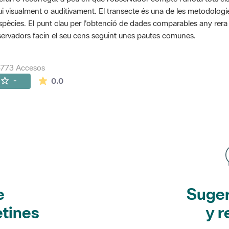
ui visualment o auditivament. El transecte és una de les metodolog
spècies. El punt clau per l'obtenció de dades comparables any rera an
ervadors facin el seu cens seguint unes pautes comunes.
5773 Accesos
La valoración media es de 0 estrellas de 5.
-
0.0
e
Suger
etines
y r