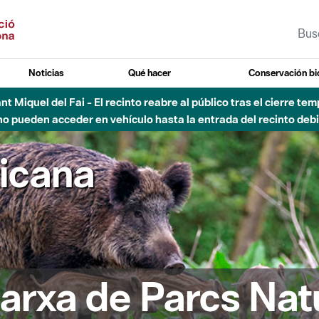
Noticias
Qué hacer
Conservación bi
Sant Miquel del Fai - El recinto reabre al público tras el cierre t
 pueden acceder en vehículo hasta la entrada del recinto debid
ricana
arxa de Parcs Nat