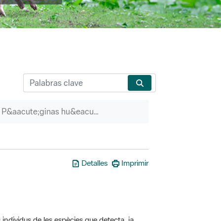
P&aacute;ginas hu&eacute;rfanas
Detalles
Imprimir
 individus de les espècies que detecta, ja