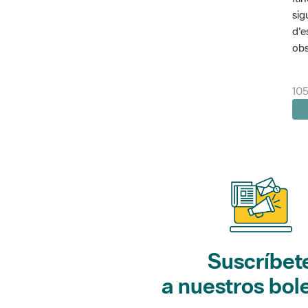
sig
d'e
obs
10
Suscríbet
a nuestros bol