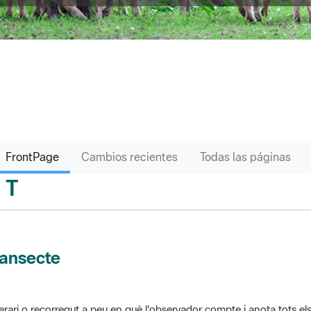
FrontPage
Cambios recientes
Todas las páginas
T
sari
ransecte
nerari o recorregut a peu en què l'observador compte i anota tots els