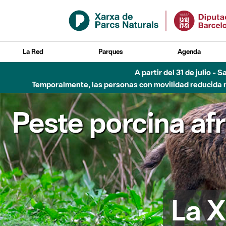
Saltar al contenido principal
La Red
Parques
Agenda
A partir del 31 de julio - 
Temporalmente, las personas con movilidad reducida no
Peste porcina af
La X