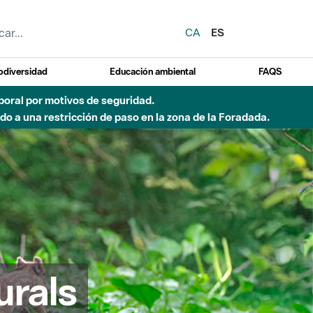
CA
ES
odiversidad
Educación ambiental
FAQS
emporal por motivos de seguridad.
o a una restricción de paso en la zona de la Foradada.
urals