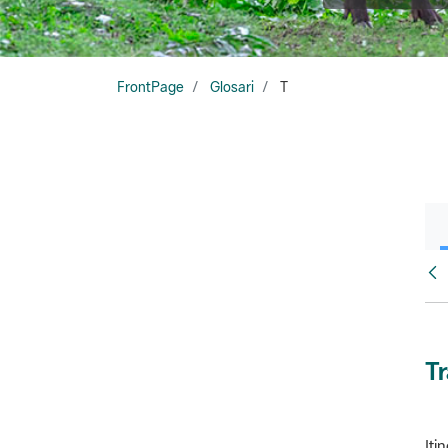
FrontPage
Glosari
T
Glo
T
Iti