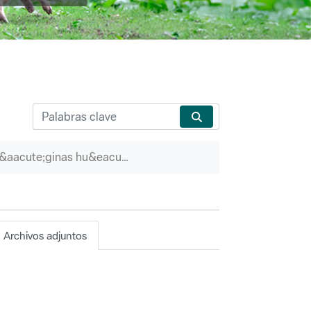
P&aacute;ginas hu&eacute;rfanas
Archivos adjuntos