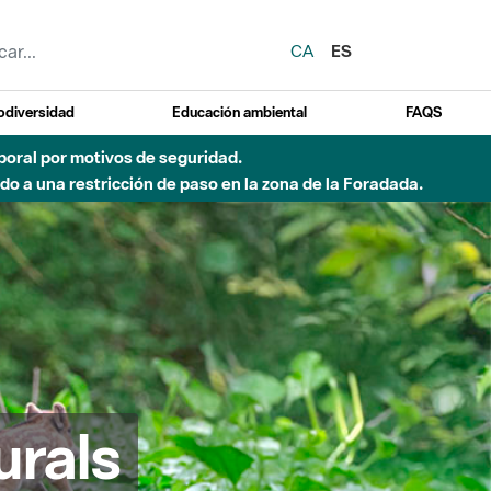
CA
ES
odiversidad
Educación ambiental
FAQS
emporal por motivos de seguridad.
o a una restricción de paso en la zona de la Foradada.
urals