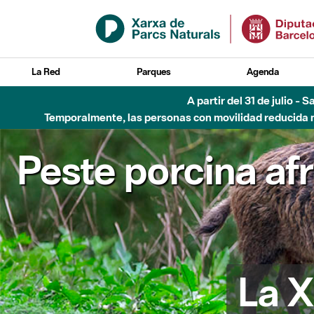
Saltar al contenido principal
La Red
Parques
Agenda
A partir del 31 de julio - 
Temporalmente, las personas con movilidad reducida no
Peste porcina af
La X