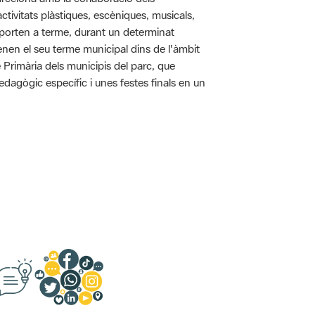
tivitats plàstiques, escèniques, musicals,
 es porten a terme, durant un determinat
tenen el seu terme municipal dins de l'àmbit
e Primària dels municipis del parc, que
pedagògic específic i unes festes finals en un