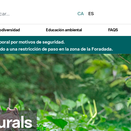
CA
ES
odiversidad
Educación ambiental
FAQS
emporal por motivos de seguridad.
o a una restricción de paso en la zona de la Foradada.
urals