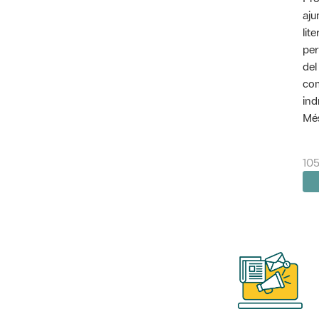
aju
lit
per
del
com
ind
Més
10