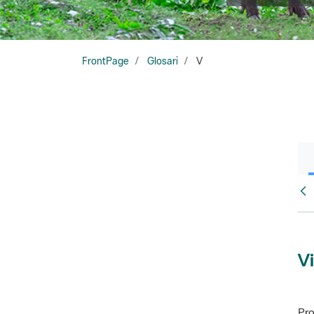
FrontPage
Glosari
V
Glo
Vi
Pro