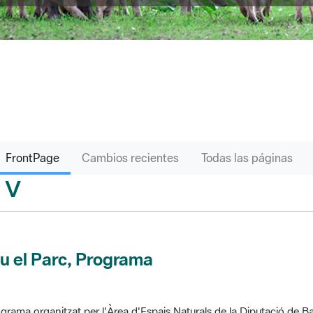
FrontPage
Cambios recientes
Todas las páginas
V
sari
u el Parc, Programa
grama organitzat per l'Àrea d'Espais Naturals de la Diputació de Ba