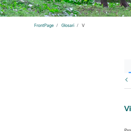
FrontPage
Glosari
V
Glo
Vi
Pro