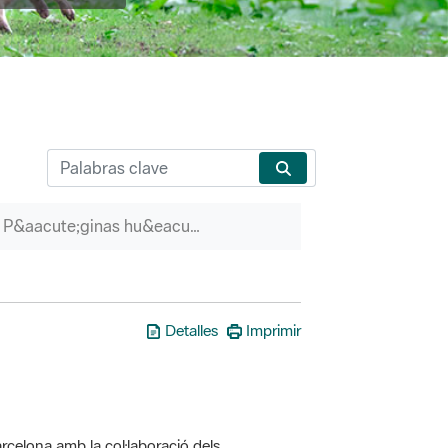
P&aacute;ginas hu&eacute;rfanas
Detalles
Imprimir
rcelona amb la col·laboració dels