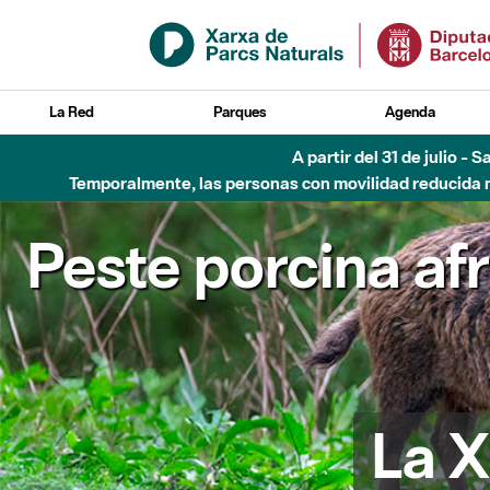
Saltar al contenido principal
La Red
Parques
Agenda
A partir del 31 de julio - 
Temporalmente, las personas con movilidad reducida no
Peste porcina af
La X