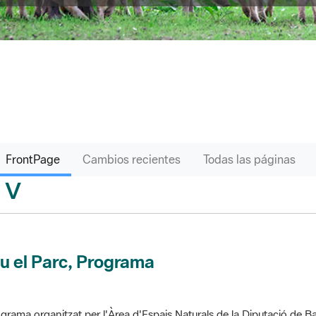
FrontPage
Cambios recientes
Todas las páginas
V
sari
u el Parc, Programa
grama organitzat per l'Àrea d'Espais Naturals de la Diputació de Ba