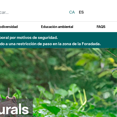
CA
ES
odiversidad
Educación ambiental
FAQS
emporal por motivos de seguridad.
o a una restricción de paso en la zona de la Foradada.
urals