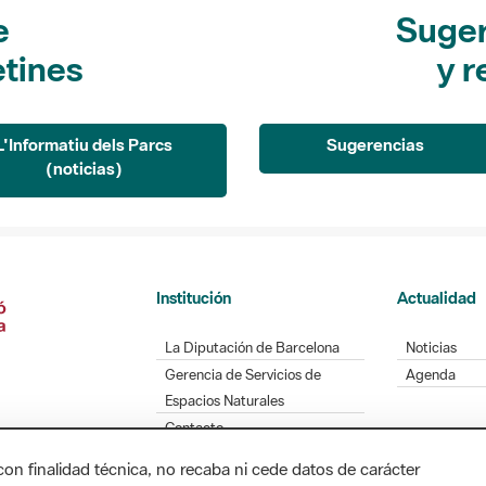
e
Suger
etines
y r
L'Informatiu dels Parcs
Sugerencias
(noticias)
Institución
Actualidad
La Diputación de Barcelona
Noticias
Gerencia de Servicios de
Agenda
Espacios Naturales
Contacto
con finalidad técnica, no recaba ni cede datos de carácter