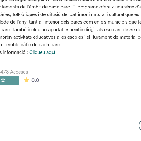
ntaments de l'àmbit de cada parc. El programa ofereix una sèrie d'ac
eràries, folklòriques i de difusió del patrimoni natural i cultural que
íode de l'any, tant a l'interior dels parcs com en els municipis que 
 parc. També inclou un apartat específic dirigit als escolars de 5è d
prèn activitats educatives a les escoles i el lliurament de material 
ret emblemàtic de cada parc.
 informació :
Cliqueu aquí
5478 Accesos
La valoración media es de 0 estrellas de 5.
-
0.0