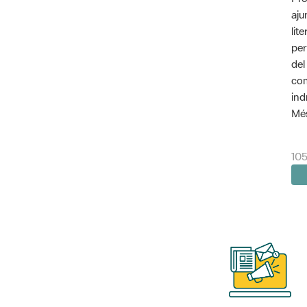
aju
lit
per
del
com
ind
Més
10