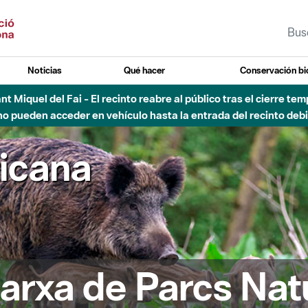
Noticias
Qué hacer
Conservación bi
Sant Miquel del Fai - El recinto reabre al público tras el cierre t
 pueden acceder en vehículo hasta la entrada del recinto debid
ricana
arxa de Parcs Nat