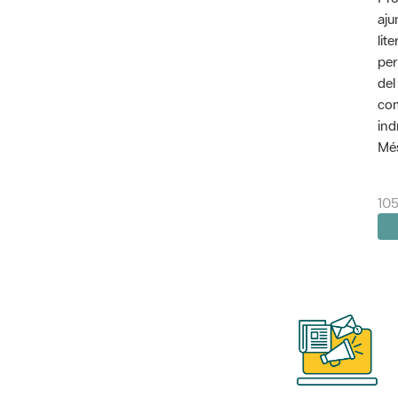
aju
lit
per
del
com
ind
Més
105