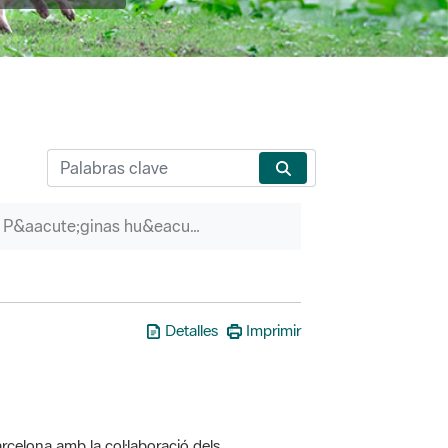
P&aacute;ginas hu&eacute;rfanas
Detalles
Imprimir
rcelona amb la col·laboració dels