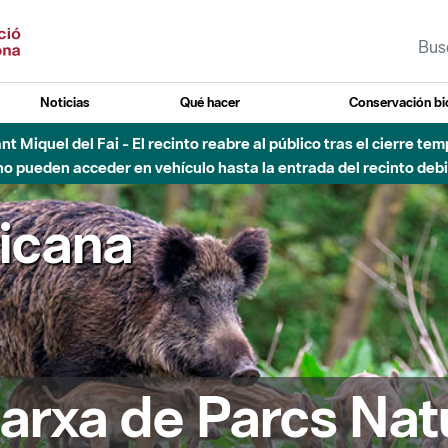
Noticias
Qué hacer
Conservación bi
Sant Miquel del Fai - El recinto reabre al público tras el cierre t
 pueden acceder en vehículo hasta la entrada del recinto debid
ricana
arxa de Parcs Nat