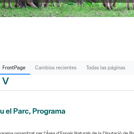
FrontPage
Cambios recientes
Todas las páginas
V
sari
u el Parc, Programa
grama organitzat per l'Àrea d'Espais Naturals de la Diputació de Ba