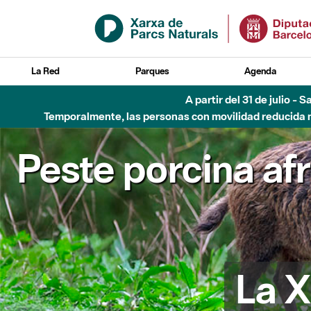
Saltar al contenido principal
La Red
Parques
Agenda
A partir del 31 de julio - 
Temporalmente, las personas con movilidad reducida no
Peste porcina af
La X