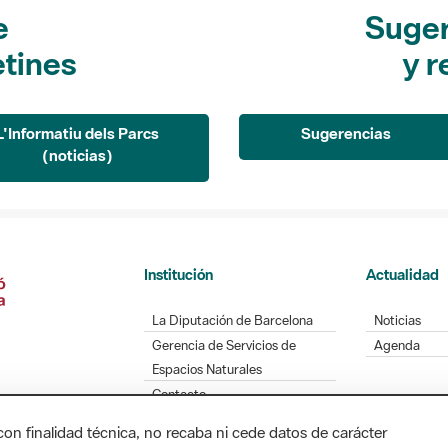
e
Suger
etines
y r
L'Informatiu dels Parcs
Sugerencias
(noticias)
Institución
Actualidad
La Diputación de Barcelona
Noticias
Gerencia de Servicios de
Agenda
Espacios Naturales
Contacto
con finalidad técnica, no recaba ni cede datos de carácter