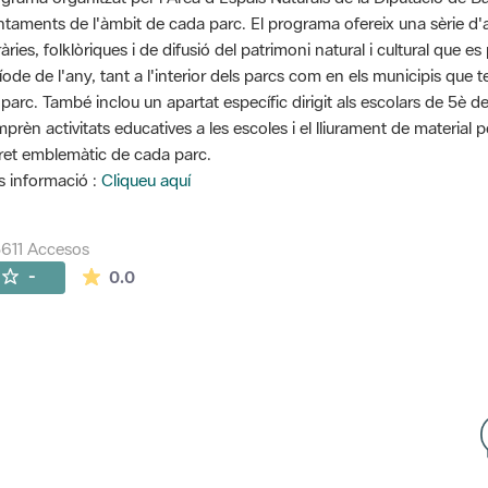
ntaments de l'àmbit de cada parc. El programa ofereix una sèrie d'ac
eràries, folklòriques i de difusió del patrimoni natural i cultural que
íode de l'any, tant a l'interior dels parcs com en els municipis que 
 parc. També inclou un apartat específic dirigit als escolars de 5è d
prèn activitats educatives a les escoles i el lliurament de material 
ret emblemàtic de cada parc.
 informació :
Cliqueu aquí
611 Accesos
La valoración media es de 0 estrellas de 5.
-
0.0