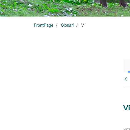
FrontPage
Glosari
V
Glo
Vi
Pro