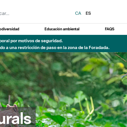
CA
ES
odiversidad
Educación ambiental
FAQS
emporal por motivos de seguridad.
o a una restricción de paso en la zona de la Foradada.
urals