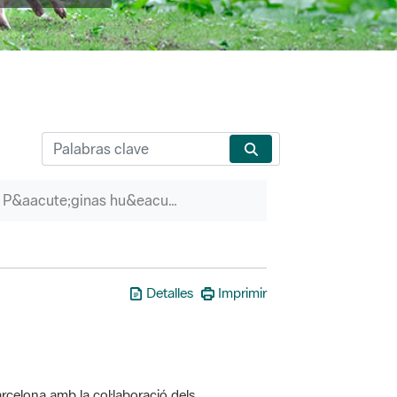
P&aacute;ginas hu&eacute;rfanas
Detalles
Imprimir
rcelona amb la col·laboració dels