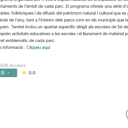
ntaments de l'àmbit de cada parc. El programa ofereix una sèrie d'ac
eràries, folklòriques i de difusió del patrimoni natural i cultural que
íode de l'any, tant a l'interior dels parcs com en els municipis que 
 parc. També inclou un apartat específic dirigit als escolars de 5è d
prèn activitats educatives a les escoles i el lliurament de material 
ret emblemàtic de cada parc.
 informació :
Cliqueu aquí
5626 Accesos
La valoración media es de 0 estrellas de 5.
-
0.0