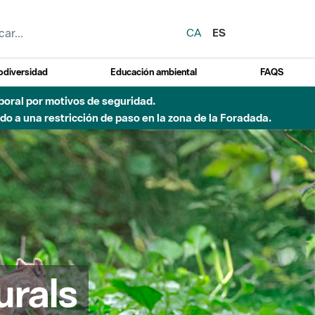
CA
ES
odiversidad
Educación ambiental
FAQS
emporal por motivos de seguridad.
o a una restricción de paso en la zona de la Foradada.
urals