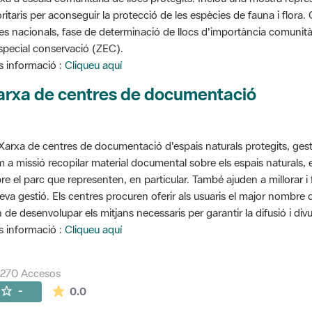
oritaris per aconseguir la protecció de les espècies de fauna i flora
stes nacionals, fase de determinació de llocs d'importància comunità
special conservació (ZEC).
 informació :
Cliqueu aquí
arxa de centres de documentació
Xarxa de centres de documentació d'espais naturals protegits, gest
 a missió recopilar material documental sobre els espais naturals,
re el parc que representen, en particular. També ajuden a millorar i f
seva gestió. Els centres procuren oferir als usuaris el major nombre
 de desenvolupar els mitjans necessaris per garantir la difusió i divu
 informació :
Cliqueu aquí
7270 Accesos
La valoración media es de 0 estrellas de 5.
-
0.0