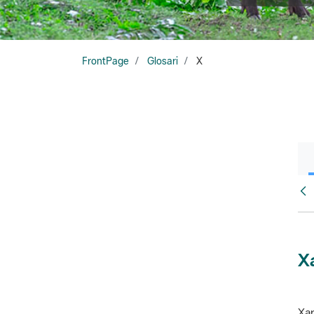
FrontPage
Glosari
X
Glo
X
Xar