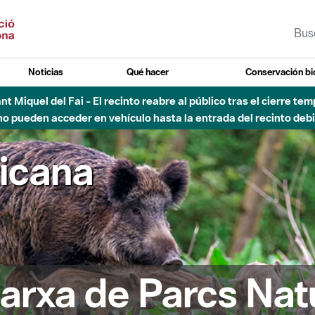
Noticias
Qué hacer
Conservación bi
Sant Miquel del Fai - El recinto reabre al público tras el cierre t
 pueden acceder en vehículo hasta la entrada del recinto debid
ricana
arxa de Parcs Nat