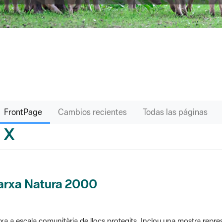
FrontPage
Cambios recientes
Todas las páginas
X
sari
arxa Natura 2000
xa a escala comunitària de llocs protegits. Inclou una mostra repres