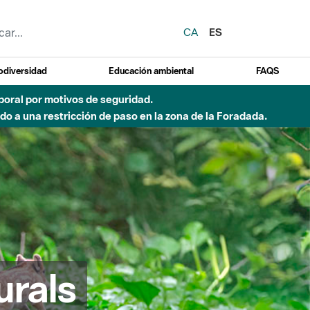
CA
ES
odiversidad
Educación ambiental
FAQS
emporal por motivos de seguridad.
o a una restricción de paso en la zona de la Foradada.
urals