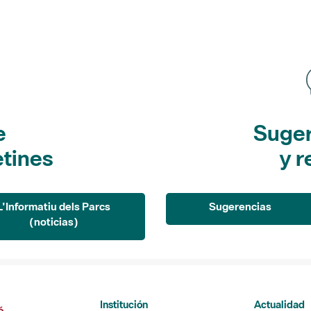
e
Suger
etines
y r
L'Informatiu dels Parcs
Sugerencias
(noticias)
Institución
Actualidad