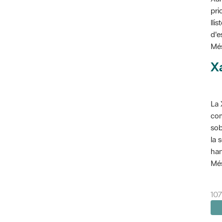
pri
lli
d'e
Més
X
La 
com
sob
la 
han
Més
10