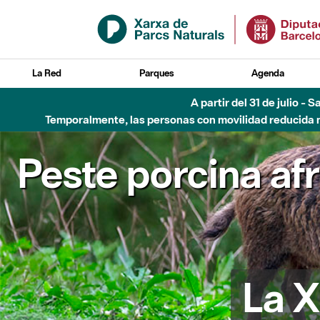
Saltar al contenido principal
La Red
Parques
Agenda
A partir del 31 de julio - 
Temporalmente, las personas con movilidad reducida no
Peste porcina af
La X