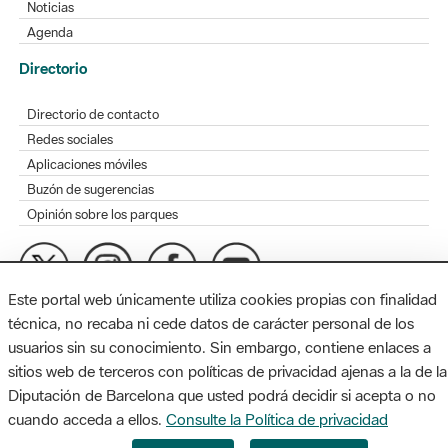
Noticias
Agenda
Directorio
Directorio de contacto
Redes sociales
Aplicaciones móviles
Buzón de sugerencias
Opinión sobre los parques
Este portal web únicamente utiliza cookies propias con finalidad
MAPA WEB
AVISO LEGAL
ACCESIBILIDAD
técnica, no recaba ni cede datos de carácter personal de los
usuarios sin su conocimiento. Sin embargo, contiene enlaces a
Diputación de Barcelona. Edifici Llacuna, 1a planta. Badajoz, 49.
sitios web de terceros con políticas de privacidad ajenas a la de la
08005 Barcelona. Tel. 934 022 428 / xarxaparcs@diba.cat
Diputación de Barcelona que usted podrá decidir si acepta o no
cuando acceda a ellos.
Consulte la Política de privacidad