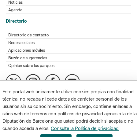
Noticias
Agenda
Directorio
Directorio de contacto
Redes sociales
Aplicaciones móviles
Buzón de sugerencias
Opinión sobre los parques
Este portal web únicamente utiliza cookies propias con finalidad
MAPA WEB
AVISO LEGAL
ACCESIBILIDAD
técnica, no recaba ni cede datos de carácter personal de los
usuarios sin su conocimiento. Sin embargo, contiene enlaces a
Diputación de Barcelona. Edifici Llacuna, 1a planta. Badajoz, 49.
sitios web de terceros con políticas de privacidad ajenas a la de la
08005 Barcelona. Tel. 934 022 428 / xarxaparcs@diba.cat
Diputación de Barcelona que usted podrá decidir si acepta o no
cuando acceda a ellos.
Consulte la Política de privacidad