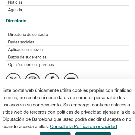
Noticias
Agenda
Directorio
Directorio de contacto
Redes sociales
Aplicaciones móviles
Buzón de sugerencias
Opinión sobre los parques
Este portal web únicamente utiliza cookies propias con finalidad
MAPA WEB
AVISO LEGAL
ACCESIBILIDAD
técnica, no recaba ni cede datos de carácter personal de los
usuarios sin su conocimiento. Sin embargo, contiene enlaces a
Diputación de Barcelona. Edifici Llacuna, 1a planta. Badajoz, 49.
sitios web de terceros con políticas de privacidad ajenas a la de la
08005 Barcelona. Tel. 934 022 428 / xarxaparcs@diba.cat
Diputación de Barcelona que usted podrá decidir si acepta o no
cuando acceda a ellos.
Consulte la Política de privacidad