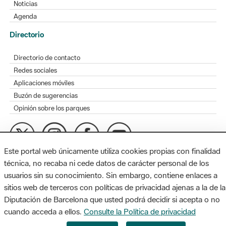
Noticias
Agenda
Directorio
Directorio de contacto
Redes sociales
Aplicaciones móviles
Buzón de sugerencias
Opinión sobre los parques
Este portal web únicamente utiliza cookies propias con finalidad
MAPA WEB
AVISO LEGAL
ACCESIBILIDAD
técnica, no recaba ni cede datos de carácter personal de los
usuarios sin su conocimiento. Sin embargo, contiene enlaces a
Diputación de Barcelona. Edifici Llacuna, 1a planta. Badajoz, 49.
sitios web de terceros con políticas de privacidad ajenas a la de la
08005 Barcelona. Tel. 934 022 428 / xarxaparcs@diba.cat
Diputación de Barcelona que usted podrá decidir si acepta o no
cuando acceda a ellos.
Consulte la Política de privacidad