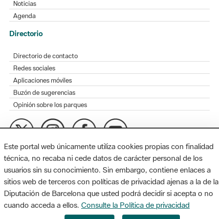
Noticias
Agenda
Directorio
Directorio de contacto
Redes sociales
Aplicaciones móviles
Buzón de sugerencias
Opinión sobre los parques
Este portal web únicamente utiliza cookies propias con finalidad
MAPA WEB
AVISO LEGAL
ACCESIBILIDAD
técnica, no recaba ni cede datos de carácter personal de los
usuarios sin su conocimiento. Sin embargo, contiene enlaces a
Diputación de Barcelona. Edifici Llacuna, 1a planta. Badajoz, 49.
sitios web de terceros con políticas de privacidad ajenas a la de la
08005 Barcelona. Tel. 934 022 428 / xarxaparcs@diba.cat
Diputación de Barcelona que usted podrá decidir si acepta o no
cuando acceda a ellos.
Consulte la Política de privacidad