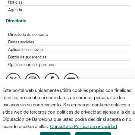
Noticias
Agenda
Directorio
Directorio de contacto
Redes sociales
Aplicaciones móviles
Buzón de sugerencias
Opinión sobre los parques
Este portal web únicamente utiliza cookies propias con finalidad
MAPA WEB
AVISO LEGAL
ACCESIBILIDAD
técnica, no recaba ni cede datos de carácter personal de los
usuarios sin su conocimiento. Sin embargo, contiene enlaces a
Diputación de Barcelona. Edifici Llacuna, 1a planta. Badajoz, 49.
sitios web de terceros con políticas de privacidad ajenas a la de la
08005 Barcelona. Tel. 934 022 428 / xarxaparcs@diba.cat
Diputación de Barcelona que usted podrá decidir si acepta o no
cuando acceda a ellos.
Consulte la Política de privacidad