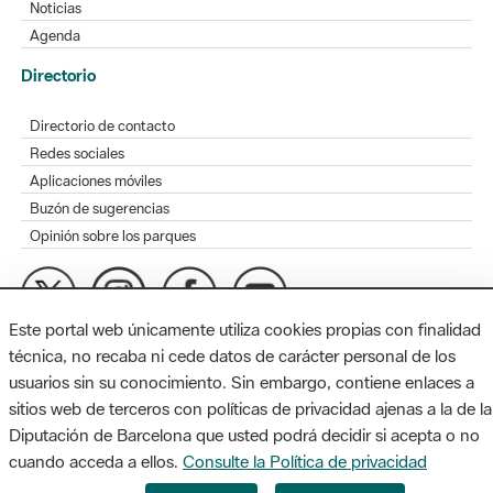
Noticias
Agenda
Directorio
Directorio de contacto
Redes sociales
Aplicaciones móviles
Buzón de sugerencias
Opinión sobre los parques
Este portal web únicamente utiliza cookies propias con finalidad
MAPA WEB
AVISO LEGAL
ACCESIBILIDAD
técnica, no recaba ni cede datos de carácter personal de los
usuarios sin su conocimiento. Sin embargo, contiene enlaces a
Diputación de Barcelona. Edifici Llacuna, 1a planta. Badajoz, 49.
sitios web de terceros con políticas de privacidad ajenas a la de la
08005 Barcelona. Tel. 934 022 428 / xarxaparcs@diba.cat
Diputación de Barcelona que usted podrá decidir si acepta o no
cuando acceda a ellos.
Consulte la Política de privacidad