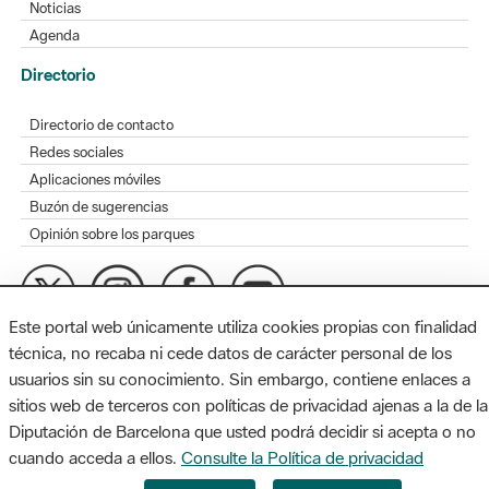
Noticias
Agenda
Directorio
Directorio de contacto
Redes sociales
Aplicaciones móviles
Buzón de sugerencias
Opinión sobre los parques
Este portal web únicamente utiliza cookies propias con finalidad
MAPA WEB
AVISO LEGAL
ACCESIBILIDAD
técnica, no recaba ni cede datos de carácter personal de los
usuarios sin su conocimiento. Sin embargo, contiene enlaces a
Diputación de Barcelona. Edifici Llacuna, 1a planta. Badajoz, 49.
sitios web de terceros con políticas de privacidad ajenas a la de la
08005 Barcelona. Tel. 934 022 428 / xarxaparcs@diba.cat
Diputación de Barcelona que usted podrá decidir si acepta o no
cuando acceda a ellos.
Consulte la Política de privacidad