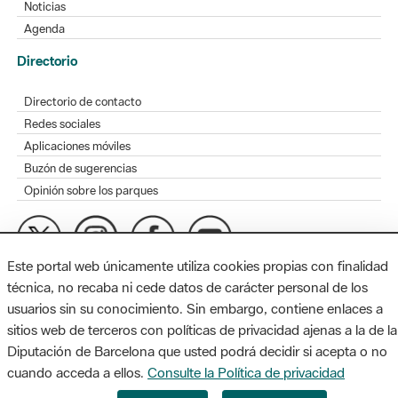
Noticias
Agenda
Directorio
Directorio de contacto
Redes sociales
Aplicaciones móviles
Buzón de sugerencias
Opinión sobre los parques
Este portal web únicamente utiliza cookies propias con finalidad
MAPA WEB
AVISO LEGAL
ACCESIBILIDAD
técnica, no recaba ni cede datos de carácter personal de los
usuarios sin su conocimiento. Sin embargo, contiene enlaces a
Diputación de Barcelona. Edifici Llacuna, 1a planta. Badajoz, 49.
sitios web de terceros con políticas de privacidad ajenas a la de la
08005 Barcelona. Tel. 934 022 428 / xarxaparcs@diba.cat
Diputación de Barcelona que usted podrá decidir si acepta o no
cuando acceda a ellos.
Consulte la Política de privacidad